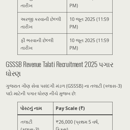
તારીખ
PM)
અરજી કરવાની છેલ્લી
10 જૂન 2025 (11:59
તારીખ
PM)
ફી ભરવાની છેલ્લી
10 જૂન 2025 (11:59
તારીખ
PM)
GSSSB Revenue Talati Recruitment 2025 પગાર
ધોરણ
ગુજરાત ગૌણ સેવા પસંદગી મંડળ (GSSSB) ના તલાટી (ક્લાસ-3)
પદો માટેની પગાર ધોરણ નીચે મુજબ છે:
પોસ્ટનું નામ
Pay Scale (₹)
તલાટી
₹26,000 (પ્રથમ 5 વર્ષ,
(ક્લાસ-3)
ફિક્સ)