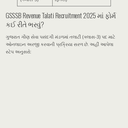
GSSSB Revenue Talati Recruitment 2025 માં ફોર્મ
કઈ રીતે ભરવું?
ગુજરાત ગૌણ સેવા પસંદગી મંડળમાં તલાટી (ક્લાસ-3) પદ માટે
ઓનલાઇન અરજી કરવાની પ્રક્રિયા સરળ છે. અહીં આપેલા
સ્ટેપ અનુસરો: