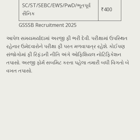
SC/ST/SEBC/EWS/PwD/ભૂતપૂર્વ
₹400
સૈનિક
GSSSB Recruitment 2025
આપેલ સમયમર્યાદામાં અરજી ફી ભરી દેવી. પરીક્ષામાં ઉપસ્થિત
રહેનાર ઉમેદવારોને પરીક્ષા ફી પરત મળવાપાત્ર રહેશે. કોઈપણ
સંજોગોમાં ફી રિફંડની નીતિ અંગે ઓફિશિયલ નોટિફિકેશન
તપાસો. અરજી ફોર્મ સબમિટ કરતા પહેલા તમારી બધી વિગતો બે
વખત તપાસો.