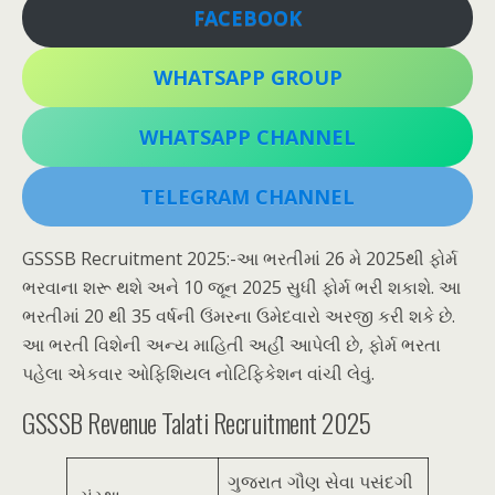
FACEBOOK
WHATSAPP GROUP
WHATSAPP CHANNEL
TELEGRAM CHANNEL
GSSSB Recruitment 2025:-આ ભરતીમાં 26 મે 2025થી ફોર્મ
ભરવાના શરૂ થશે અને 10 જૂન 2025 સુધી ફોર્મ ભરી શકાશે. આ
ભરતીમાં 20 થી 35 વર્ષની ઉંમરના ઉમેદવારો અરજી કરી શકે છે.
આ ભરતી વિશેની અન્ય માહિતી અહીં આપેલી છે, ફોર્મ ભરતા
પહેલા એકવાર ઓફિશિયલ નોટિફિકેશન વાંચી લેવું.
GSSSB Revenue Talati Recruitment 2025
ગુજરાત ગૌણ સેવા પસંદગી