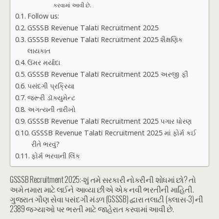
કરવામાં આવી છે.
Follow us:
GSSSB Revenue Talati Recruitment 2025
GSSSB Revenue Talati Recruitment 2025 શૈક્ષણિક
લાયકાત
ઉંમર મર્યાદા
GSSSB Revenue Talati Recruitment 2025 અરજી ફી
પસંદગી પ્રક્રિયા
જરૂરી ડૉક્યુમેન્ટ
અગત્યની તારીખો
GSSSB Revenue Talati Recruitment 2025 પગાર ધોરણ
GSSSB Revenue Talati Recruitment 2025 માં ફોર્મ કઈ
રીતે ભરવું?
ફોર્મ ભરવાની લિંક
GSSSB Recruitment 2025:-શું તમે સરકારી નોકરીની શોધમાં છો? તો
અમે તમારા માટે લઈને આવ્યા છીએ એક નવી ભરતીની માહિતી.
ગુજરાત ગૌણ સેવા પસંદગી મંડળ (GSSSB) દ્વારા તલાટી (ક્લાસ-3) ની
2389 જગ્યાઓ પર ભરતી માટે જાહેરાત કરવામાં આવી છે.