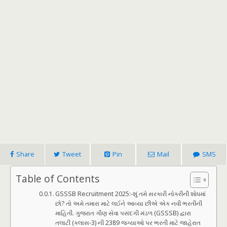
Share
Tweet
Pin
Mail
SMS
Table of Contents
GSSSB Recruitment 2025:-શું તમે સરકારી નોકરીની શોધમાં
છો? તો અમે તમારા માટે લઈને આવ્યા છીએ એક નવી ભરતીની
માહિતી. ગુજરાત ગૌણ સેવા પસંદગી મંડળ (GSSSB) દ્વારા
તલાટી (ક્લાસ-3) ની 2389 જગ્યાઓ પર ભરતી માટે જાહેરાત