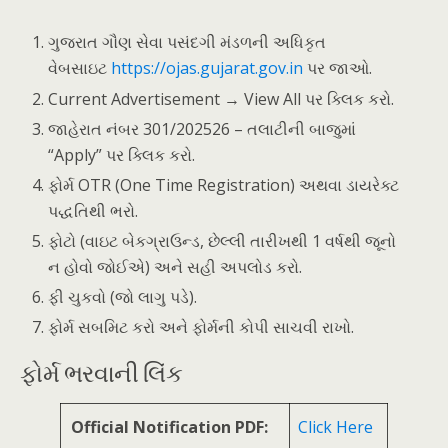
ગુજરાત ગૌણ સેવા પસંદગી મંડળની અધિકૃત
વેબસાઇટ
https://ojas.gujarat.gov.in
પર જાઓ.
Current Advertisement → View All પર ક્લિક કરો.
જાહેરાત નંબર 301/202526 – તલાટીની બાજુમાં
“Apply” પર ક્લિક કરો.
ફોર્મ OTR (One Time Registration) અથવા ડાયરેક્ટ
પદ્ધતિથી ભરો.
ફોટો (વાઇટ બેકગ્રાઉન્ડ, છેલ્લી તારીખથી 1 વર્ષથી જૂનો
ન હોવો જોઈએ) અને સહી અપલોડ કરો.
ફી ચુકવો (જો લાગુ પડે).
ફોર્મ સબમિટ કરો અને ફોર્મની કોપી સાચવી રાખો.
ફોર્મ ભરવાની લિંક
Official Notification PDF:
Click Here