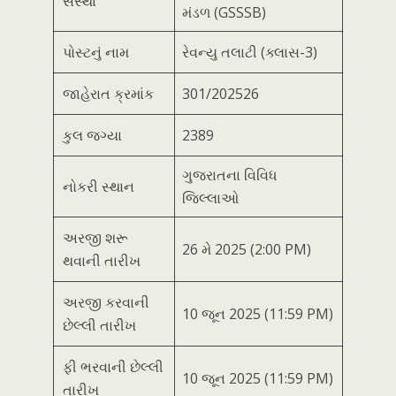
સંસ્થા
મંડળ (GSSSB)
પોસ્ટનું નામ
રેવન્યુ તલાટી (ક્લાસ-3)
જાહેરાત ક્રમાંક
301/202526
કુલ જગ્યા
2389
ગુજરાતના વિવિધ
નોકરી સ્થાન
જિલ્લાઓ
અરજી શરૂ
26 મે 2025 (2:00 PM)
થવાની તારીખ
અરજી કરવાની
10 જૂન 2025 (11:59 PM)
છેલ્લી તારીખ
ફી ભરવાની છેલ્લી
10 જૂન 2025 (11:59 PM)
તારીખ