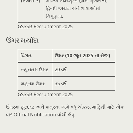
(ક્લાસ-3)
બેઝિક કોમ્પ્યુટર જ્ઞાન. ગુજરાતી,
હિન્દી અથવા બંને ભાષાઓમાં
નિપુણતા.
GSSSB Recruitment 2025
ઉંમર મર્યાદા
વિગત
ઉંમર (10 જૂન 2025 ના રોજ)
ન્યુનતમ ઉંમર
20 વર્ષ
મહત્તમ ઉંમર
35 વર્ષ
GSSSB Recruitment 2025
ઉંમરમાં છૂટછાટ અને પાત્રતા અંગે વધુ ચોક્કસ માહિતી માટે એક
વાર Official Notification વાંચી લેવું.