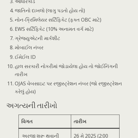
આધારકાર્ડ
જાતિનો દાખલો (લાગુ પડતો હોય તો)
નોન-ક્રિમિલેયર સર્ટિફિકેટ (ફક્ત OBC માટે)
EWS સર્ટિફિકેટ (10% અનામત વર્ગ માટે)
ગ્રેજ્યુએટની માર્કશીટ
મોબાઈલ નંબર
ઈમેઈલ ID
હાલ સરકારી નોકરીમાં જોડાયેલા હોય તો જોઈનિંગની
તારીખ
OJAS વેબસાઇટ પર રજીસ્ટ્રેશન નંબર (જો રજીસ્ટ્રેશન
કરેલું હોય)
અગત્યની તારીખો
વિગત
તારીખ
અરજી શરૂ થવાની
26 મે 2025 (2:00