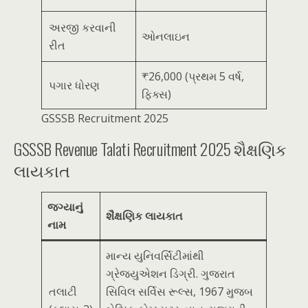
અરજી કરવાની
ઓનલાઇન
રીત
₹26,000 (પ્રથમ 5 વર્ષ,
પગાર ધોરણ
ફિક્સ)
GSSSB Recruitment 2025
GSSSB Revenue Talati Recruitment 2025 શૈક્ષણિક
લાયકાત
જગ્યાનું
શૈક્ષણિક લાયકાત
નામ
માન્ય યુનિવર્સિટીમાંથી
ગ્રેજ્યુએશન ડિગ્રી. ગુજરાત
તલાટી
સિવિલ સર્વિસ રૂલ્સ, 1967 મુજબ