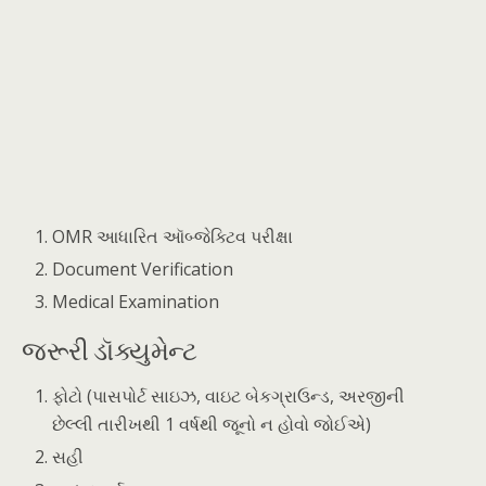
OMR આધારિત ઑબ્જેક્ટિવ પરીક્ષા
Document Verification
Medical Examination
જરૂરી ડૉક્યુમેન્ટ
ફોટો (પાસપોર્ટ સાઇઝ, વાઇટ બેકગ્રાઉન્ડ, અરજીની
છેલ્લી તારીખથી 1 વર્ષથી જૂનો ન હોવો જોઈએ)
સહી