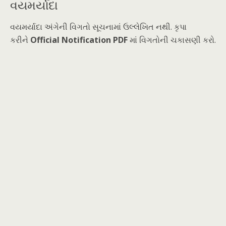
વયમર્યાદા
વયમર્યાદા અંગેની વિગતો સૂચનામાં ઉલ્લેખિત નથી. કૃપા
કરીને
Official Notification PDF
માં વિગતોની ચકાસણી કરો.