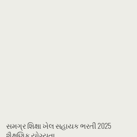
સમગ્ર શિક્ષા ખેલ સહાયક ભરતી 2025
શૈક્ષણિક યોગ્યતા