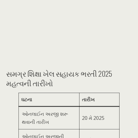
સમગ્ર શિક્ષા ખેલ સહાયક ભરતી 2025
મહત્વની તારીખો
ઘટના
તારીખ
ઓનલાઈન અરજી શરૂ
20 મે 2025
થવાની તારીખ
ઓનલાઈન અરજીની