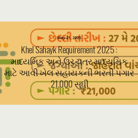
May 21, 2025
Khel Sahayk Requirement 2025 :
માધ્યમિક અને ઉચ્ચતર માધ્યમિક
માટે આવી ખેલ સહાયકની ભરતી પગાર
₹ 21,000 સુધી