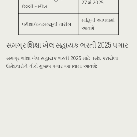
27 મે 2025
છેલ્લી તારીખ
માહિતી આપવામાં
પરીક્ષા/ઇન્ટરવ્યૂની તારીખ
આવશે
સમગ્ર શિક્ષા ખેલ સહાયક ભરતી 2025 પગાર
સમગ્ર શiક્ષા ખેલ સહાયક ભરતી 2025 માટે પસંદ કરાયેલા
ઉમેદવારોને નીચે મુજબ પગાર આપવામાં આવશે: