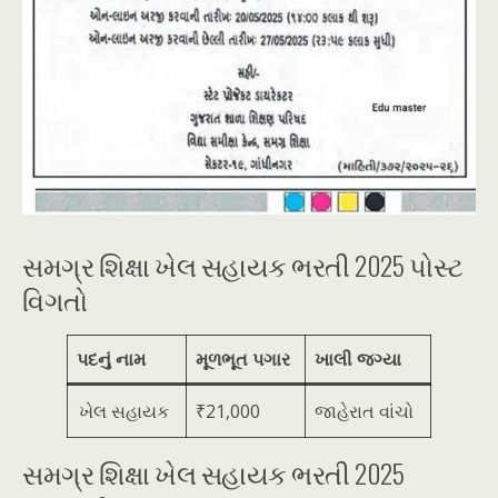
સમગ્ર શિક્ષા ખેલ સહાયક ભરતી 2025 પોસ્ટ
વિગતો
પદનું નામ
મૂળભૂત પગાર
ખાલી જગ્યા
ખેલ સહાયક
₹21,000
જાહેરાત વાંચો
સમગ્ર શિક્ષા ખેલ સહાયક ભરતી 2025