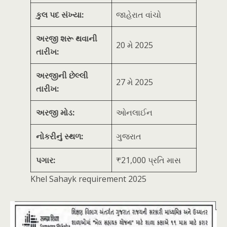
કુલ પદ સંખ્યા:
જાહેરાત વાંચો
અરજી શરૂ થવાની
20 મે 2025
તારીખ:
અરજીની છેલ્લી
27 મે 2025
તારીખ:
અરજી મોડ:
ઓનલાઈન
નોકરીનું સ્થળ:
ગુજરાત
પગાર:
₹21,000 પ્રતિ માસ
Khel Sahayk requirement 2025