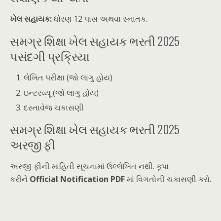
ખેલ સહાયક:
ધોરણ 12 પાસ અથવા સ્નાતક.
સમગ્ર શિક્ષા ખેલ સહાયક ભરતી 2025
પસંદગી પ્રક્રિયા
લેખિત પરીક્ષા (જો લાગુ હોય)
ઇન્ટરવ્યૂ (જો લાગુ હોય)
દસ્તાવેજ ચકાસણી
સમગ્ર શિક્ષા ખેલ સહાયક ભરતી 2025
અરજી ફી
અરજી ફીની માહિતી સૂચનામાં ઉલ્લેખિત નથી. કૃપા
કરીને
Official Notification PDF
માં વિગતોની ચકાસણી કરો.