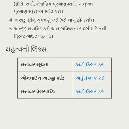
(ફોટો, સહી, શૈક્ષણિક પ્રમાણપત્રો, અનુભવ
પ્રમાણપત્ર) અપલોડ કરો।
અરજી ફીનું ચુકવણું કરો (જો લાગુ હોય તો)।
અરજી સબમિટ કરો અને ભવિષ્યના સંદર્ભ માટે તેની
પ્રિન્ટઆઉટ લઈ લો।
મહત્વની લિંક્સ
સત્તાવાર સૂચના:
અહીં ક્લિક કરો
ઓનલાઈન અરજી કરો:
અહીં ક્લિક કરો
સત્તાવાર વેબસાઈટ:
અહીં ક્લિક કરો