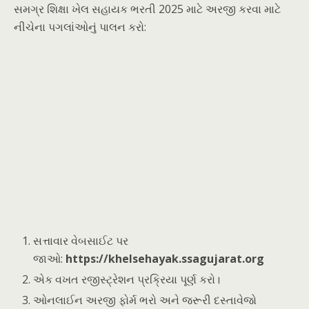
સમગ્ર શિક્ષા ખેલ સહાયક ભરતી 2025 માટે અરજી કરવા માટે
નીચેના પગલાંઓનું પાલન કરો:
સત્તાવાર વેબસાઈટ પર
જાઓ:
https://khelsehayak.ssagujarat.org
એક વખત રજીસ્ટ્રેશન પ્રક્રિયા પૂર્ણ કરો।
ઓનલાઈન અરજી ફોર્મ ભરો અને જરૂરી દસ્તાવેજો