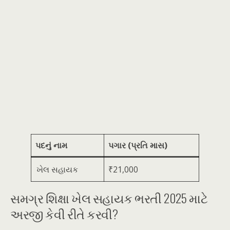
પદનું નામ
પગાર (પ્રતિ માસ)
ખેલ સહાયક
₹21,000
સમગ્ર શિક્ષા ખેલ સહાયક ભરતી 2025 માટે
અરજી કેવી રીતે કરવી?