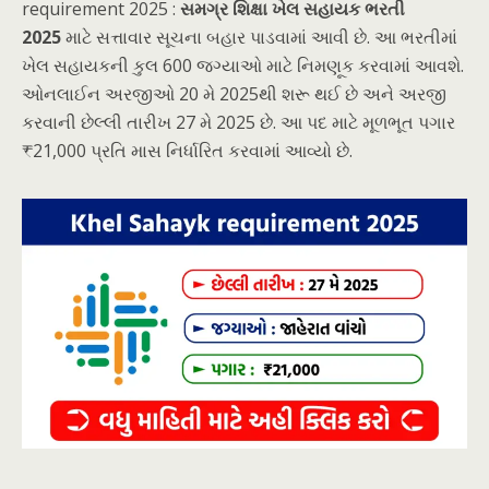
requirement 2025 :
સમગ્ર શિક્ષા ખેલ સહાયક ભરતી
2025
માટે સત્તાવાર સૂચના બહાર પાડવામાં આવી છે. આ ભરતીમાં
ખેલ સહાયકની કુલ 600 જગ્યાઓ માટે નિમણૂક કરવામાં આવશે.
ઓનલાઈન અરજીઓ 20 મે 2025થી શરૂ થઈ છે અને અરજી
કરવાની છેલ્લી તારીખ 27 મે 2025 છે. આ પદ માટે મૂળભૂત પગાર
₹21,000 પ્રતિ માસ નિર્ધારિત કરવામાં આવ્યો છે.