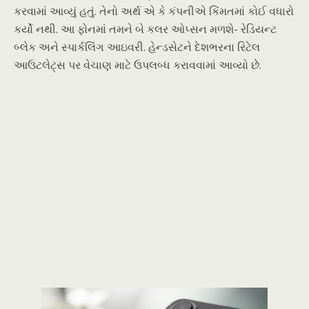
કરવામાં આવ્યું હતું. તેનો અર્થ એ કે કંપનીએ કિંમતમાં કોઈ વધારો
કર્યો નથી. આ ફોનમાં તમને બે કલર ઓપ્સન મળશે- રેડિયન્ટ
બ્લેક અને સ્પાર્કલિંગ આઇવરી. હેન્ડસેટને દેશભરના રિટેલ
આઉટલેટ્સ પર વેચાણ માટે ઉપલબ્ધ કરાવવામાં આવ્યો છે.