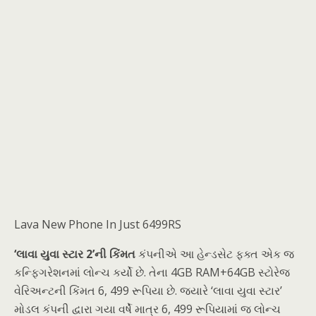
Lava New Phone In Just 6499RS
‘લાવા યુવા સ્ટાર 2’ની કિંમત
કંપનીએ આ હેન્ડસેટ ફક્ત એક જ
કન્ફિગરેશનમાં લોન્ચ કર્યો છે. તેના 4GB RAM+64GB સ્ટોરેજ
વેરિઅન્ટની કિંમત 6, 499 રૂપિયા છે. જ્યારે ‘લાવા યુવા સ્ટાર’
મોડલ કંપની દ્વારા ગયા વર્ષે માત્ર 6, 499 રૂપિયામાં જ લોન્ચ