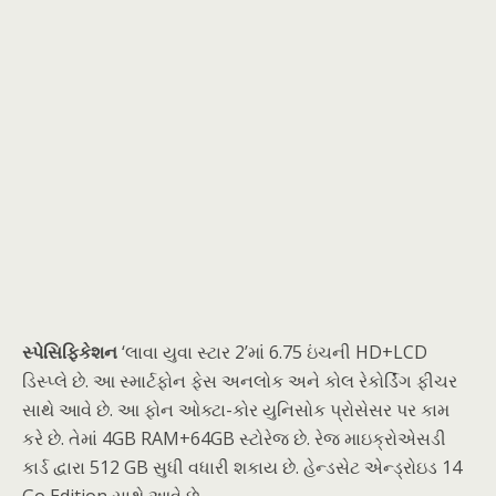
સ્પેસિફિકેશન
‘લાવા યુવા સ્ટાર 2’માં 6.75 ઇંચની HD+LCD
ડિસ્પ્લે છે. આ સ્માર્ટફોન ફેસ અનલોક અને કોલ રેકોર્ડિંગ ફીચર
સાથે આવે છે. આ ફોન ઓક્ટા-કોર યુનિસોક પ્રોસેસર પર કામ
કરે છે. તેમાં 4GB RAM+64GB સ્ટોરેજ છે. રેજ માઇક્રોએસડી
કાર્ડ દ્વારા 512 GB સુધી વધારી શકાય છે. હેન્ડસેટ એન્ડ્રોઇડ 14
Go Edition સાથે આવે છે.