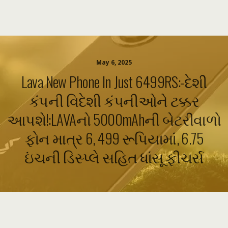
May 6, 2025
Lava New Phone In Just 6499RS:-દેશી
કંપની વિદેશી કંપનીઓને ટક્કર
આપશે!:LAVAનો 5000mAhની બેટરીવાળો
ફોન માત્ર 6, 499 રૂપિયામાં, 6.75
ઇંચની ડિસ્પ્લે સહિત ધાંસૂ ફીચર્સ