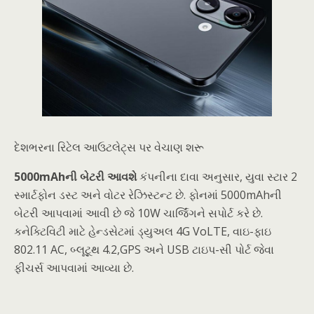
દેશભરના રિટેલ આઉટલેટ્સ પર વેચાણ શરૂ
5000mAhની બેટરી આવશે
કંપનીના દાવા અનુસાર, યુવા સ્ટાર 2
સ્માર્ટફોન ડસ્ટ અને વોટર રેઝિસ્ટન્ટ છે. ફોનમાં 5000mAhની
બેટરી આપવામાં આવી છે જે 10W ચાર્જિંગને સપોર્ટ કરે છે.
કનેક્ટિવિટી માટે હેન્ડસેટમાં ડ્યુઅલ 4G VoLTE, વાઇ-ફાઇ
802.11 AC, બ્લૂટૂથ 4.2,GPS અને USB ટાઇપ-સી પોર્ટ જેવા
ફીચર્સ આપવામાં આવ્યા છે.