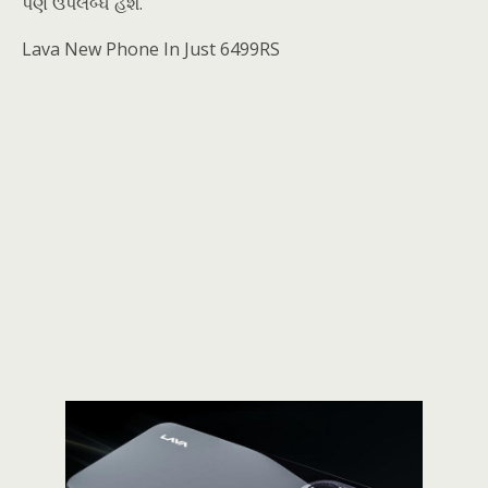
પણ ઉપલબ્ધ હશે.
Lava New Phone In Just 6499RS