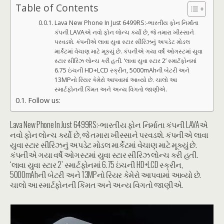
Table of Contents
Lava New Phone In Just 6499RS:-ભારતીય ફોન નિર્માતા
કંપની LAVAએ નવો ફોન લોન્ચ કર્યો છે, જે તમારા ખીસ્સાને
પરવડશે. કંપનીએ લાવા યુવા સ્ટાર સીરિઝનું અપડેટ મોડલ
માર્કેટમાં વેચાણ માટે મૂક્યું છે. કંપનીએ ગયા વર્ષે ઓગસ્ટમાં યુવા
સ્ટાર સીરિઝ લોન્ચ કરી હતી. ‘લાવા યુવા સ્ટાર 2’ સ્માર્ટફોનમાં
6.75 ઇંચની HD+LCD સ્ક્રીન, 5000mAhની બેટરી અને
13MPનો રિયર કેમેરો આપવામાં આવ્યો છે. ચાલો આ
સ્માર્ટફોનની કિંમત અને અન્ય વિગતો જાણીએ.
Follow us:
Lava New Phone In Just 6499RS:-ભારતીય ફોન નિર્માતા કંપની LAVAએ
નવો ફોન લોન્ચ કર્યો છે, જે તમારા ખીસ્સાને પરવડશે. કંપનીએ લાવા
યુવા સ્ટાર સીરિઝનું અપડેટ મોડલ માર્કેટમાં વેચાણ માટે મૂક્યું છે.
કંપનીએ ગયા વર્ષે ઓગસ્ટમાં યુવા સ્ટાર સીરિઝ લોન્ચ કરી હતી.
‘લાવા યુવા સ્ટાર 2’ સ્માર્ટફોનમાં 6.75 ઇંચની HD+LCD સ્ક્રીન,
5000mAhની બેટરી અને 13MPનો રિયર કેમેરો આપવામાં આવ્યો છે.
ચાલો આ સ્માર્ટફોનની કિંમત અને અન્ય વિગતો જાણીએ.