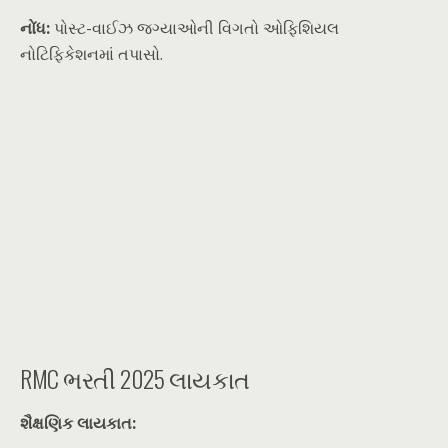
નોંધ:
પોસ્ટ-વાઈઝ જગ્યાઓની વિગતો ઓફિશિયલ
નોટિફિકેશનમાં તપાસો.
RMC ભરતી 2025 લાયકાત
શૈક્ષણિક લાયકાત: