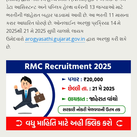
ડેટા આસિસ્ટન્ટ અને પબ્લિક હેલ્થ વર્કરની 13 જગ્યાઓ માટે
ભરતીની જાહેરાત બહાર પાડવામાં આવી છે. આ ભરતી 11 માસના
કરાર આધારિત ધોરણે છે. ઓનલાઈન અરજી પ્રક્રિયા 14 મે
2025થી 21 મે 2025 સુધી ચાલશે. લાયક
ઉમેદવારો
arogyasathi.gujarat.gov.in
દ્વારા અરજી કરી શકે
છે.