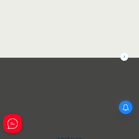
x
SPIPA UPSC Civil Services
Training 2026 27: Free
Coaching for IAS, IFS, IPS in
Gujarat
Back to top