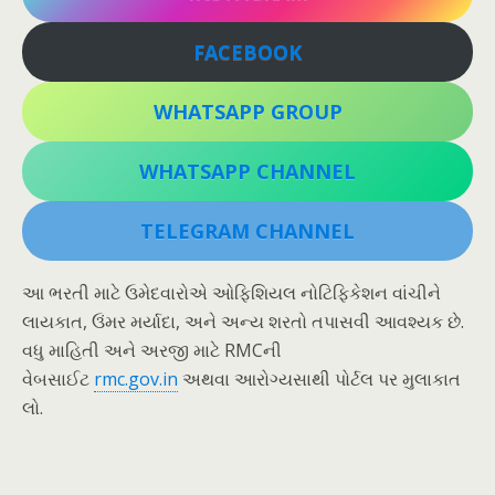
FACEBOOK
WHATSAPP GROUP
WHATSAPP CHANNEL
TELEGRAM CHANNEL
આ ભરતી માટે ઉમેદવારોએ ઓફિશિયલ નોટિફિકેશન વાંચીને
લાયકાત, ઉંમર મર્યાદા, અને અન્ય શરતો તપાસવી આવશ્યક છે.
વધુ માહિતી અને અરજી માટે RMCની
વેબસાઈટ
rmc.gov.in
અથવા આરોગ્યસાથી પોર્ટલ પર મુલાકાત
લો.