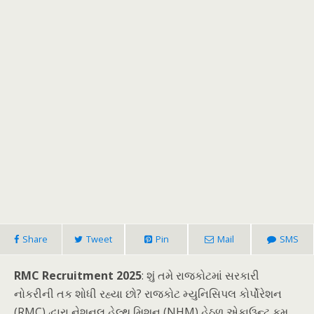
Share
Tweet
Pin
Mail
SMS
RMC Recruitment 2025
: શું તમે રાજકોટમાં સરકારી
નોકરીની તક શોધી રહ્યા છો? રાજકોટ મ્યુનિસિપલ કોર્પોરેશન
(RMC) દ્વારા નેશનલ હેલ્થ મિશન (NHM) હેઠળ એકાઉન્ટ કમ