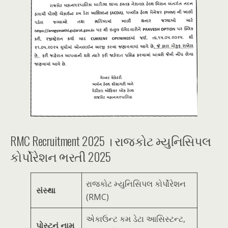
RMC Recruitment 2025 । રાજકોટ મ્યુનિસિપલ
કોર્પોરેશન ભરતી 2025
રાજકોટ મ્યુનિસિપલ કોર્પોરેશન
સંસ્થા
(RMC)
એકાઉન્ટ કમ ડેટા આસિસ્ટન્ટ,
પોસ્ટનું નામ