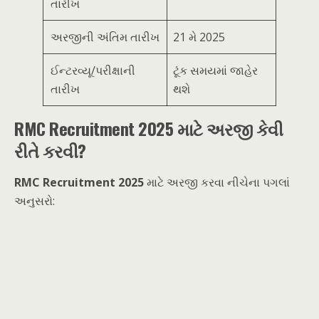
તારીખ
અરજીની અંતિમ તારીખ
21 મે 2025
ઈન્ટરવ્યૂ/પરીક્ષાની
ટૂંક સમયમાં જાહેર
તારીખ
થશે
RMC Recruitment 2025 માટે અરજી કેવી
રીતે કરવી?
RMC Recruitment 2025
માટે અરજી કરવા નીચેના પગલાં
અનુસરો: