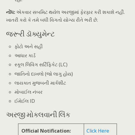
નોંધ:
એકવાર સબમિટ થયેલ અરજીમાં ફેરફાર કરી શકાશે નહીં.
ખાતરી કરો કે તમે બધી વિગતો યોગ્ય રીતે ભરી છે.
જરૂરી ડૉક્યુમેન્ટ
ફોટો અને સહી
આધાર કાર્ડ
સ્કૂલ લિવિંગ સર્ટિફિકેટ (LC)
જાતિનો દાખલો (જો લાગુ હોય)
લાયકાત મુજબની માર્કશીટ
મોબાઈલ નંબર
ઈમેઈલ ID
અરજી મોકલવાની લિંક
Official Notification:
Click Here