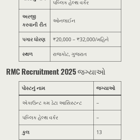
પબ્લિક હેલ્થ વર્કર
અરજી
ઓનલાઈન
કરવાની રીત
પગાર ધોરણ
₹20,000 – ₹32,000/મહિને
સ્થળ
રાજકોટ, ગુજરાત
RMC Recruitment 2025
જગ્યાઓ
પોસ્ટનું નામ
જગ્યાઓ
એકાઉન્ટ કમ ડેટા આસિસ્ટન્ટ
–
પબ્લિક હેલ્થ વર્કર
–
કુલ
13