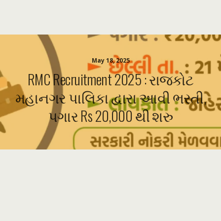
May 18, 2025
RMC Recruitment 2025 : રાજકોટ
મહાનગર પાલિકા દ્વારા આવી ભરતી,
પગાર Rs 20,000 થી શરુ