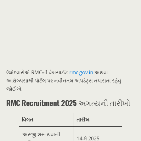
ઉમેદવારોએ RMCની વેબસાઈટ
rmc.gov.in
અથવા
આરોગ્યસાથી પોર્ટલ પર નવીનતમ અપડેટ્સ તપાસતા રહેવું
જોઈએ.
RMC Recruitment 2025
અગત્યની તારીખો
વિગત
તારીખ
અરજી શરૂ થવાની
14 મે 2025