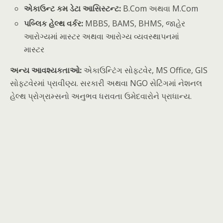
એકાઉન્ટ કમ ડેટા આસિસ્ટન્ટ:
B.Com અથવા M.Com
પબ્લિક હેલ્થ વર્કર:
MBBS, BAMS, BHMS, જાહેર
આરોગ્યમાં માસ્ટર અથવા આરોગ્ય વ્યવસ્થાપનમાં
માસ્ટર
અન્ય આવશ્યકતાઓ:
એકાઉન્ટિંગ સોફ્ટવેર, MS Office, GIS
સોફ્ટવેરમાં પ્રાવીણ્ય. સરકારી અથવા NGO સેટિંગમાં નેશનલ
હેલ્થ પ્રોગ્રામ્સનો અનુભવ ધરાવતા ઉમેદવારોને પ્રાધાન્ય.