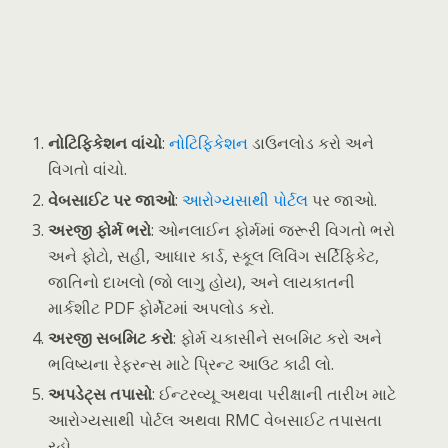
નોટિફિકેશન વાંચો
:
નોટિફિકેશન
ડાઉનલોડ કરો અને
વિગતો વાંચો.
વેબસાઈટ પર જાઓ
:
આરોગ્યસાથી પોર્ટલ
પર જાઓ.
અરજી ફોર્મ ભરો
: ઓનલાઈન ફોર્મમાં જરૂરી વિગતો ભરો
અને ફોટો, સહી, આધાર કાર્ડ, સ્કૂલ લિવિંગ સર્ટિફિકેટ,
જાતિનો દાખલો (જો લાગુ હોય), અને લાયકાતની
માર્કશીટ PDF ફોર્મેટમાં અપલોડ કરો.
અરજી સબમિટ કરો
: ફોર્મ ચકાસીને સબમિટ કરો અને
ભવિષ્યના રેફરન્સ માટે પ્રિન્ટ આઉટ કાઢી લો.
અપડેટ્સ તપાસો
: ઈન્ટરવ્યૂ અથવા પરીક્ષાની તારીખ માટે
આરોગ્યસાથી પોર્ટલ અથવા RMC વેબસાઈટ તપાસતા
રહો.