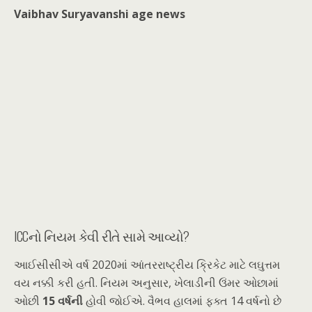
Vaibhav Suryavanshi age news
ICCનો નિયમ કેવી રીતે સામે આવ્યો?
આઈસીસીએ વર્ષ 2020માં આંતરરાષ્ટ્રીય ક્રિકેટ માટે લઘુત્તમ
વય નક્કી કરી હતી. નિયમ અનુસાર, ખેલાડીની ઉંમર ઓછામાં
ઓછી
15 વર્ષની
હોવી જોઈએ. વૈભવ હાલમાં ફક્ત 14 વર્ષનો છે