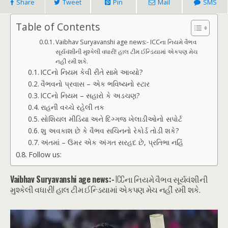
Share
Tweet
Pin
Mail
SMS
Table of Contents
Vaibhav Suryavanshi age news:- ICCના નિયમે વૈભવ
સૂર્યવંશીની મુશ્કેલી વધારી! હાલ ટીમ ઈન્ડિયામાં એકપણ મેચ
નહીં રમી શકે.
ICCનો નિયમ કેવી રીતે સામે આવ્યો?
વૈભવનો પ્રવાસ – એક ભવિષ્યનો સ્ટાર
ICCનો નિયમ – સહારો કે અડચણ?
રાહની વચ્ચે રહેલી તક
સોશિયલ મીડિયા અને દિગ્ગજ ખેલાડીઓનો સપોર્ટ
શુ અવકાશ છે કે વૈભવ સચિનનો રેકોર્ડ તોડી શકે?
અંતમાં – ઉંમર એક અંગત સરહદ છે, પ્રતિભા નહિં
Follow us:
Vaibhav Suryavanshi age news:-
ICCના નિયમે વૈભવ સૂર્યવંશીની
મુશ્કેલી વધારી! હાલ ટીમ ઈન્ડિયામાં એકપણ મેચ નહીં રમી શકે.