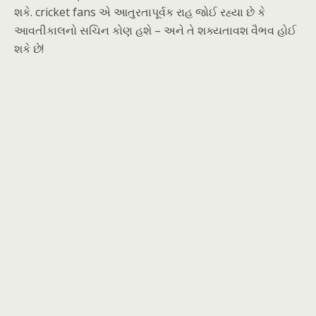
શકે. cricket fans એ આતુરતાપૂર્વક રાહ જોઈ રહ્યા છે કે
આવતીકાલનો સચિન કોણ હશે – અને તે શક્યતાવશ વૈભવ હોઈ
શકે છે!