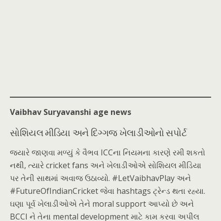
Vaibhav Suryavanshi age news
સોશિયલ મીડિયા અને દિગ્ગજ ખેલાડીઓનો સપોર્ટ
જ્યારે જાણવા મળ્યું કે વૈભવ ICCના નિયમના કારણે રમી શકતો
નથી, ત્યારે cricket fans અને ખેલાડીઓએ સોશિયલ મીડિયા
પર તેની સાથમાં અવાજ ઉઠાવ્યો. #LetVaibhavPlay અને
#FutureOfIndianCricket જેવા hashtags ટ્રેન્ડ થતા રહ્યા.
ઘણા પૂર્વ ખેલાડીઓએ તેને moral support આપ્યો છે અને
BCCI ને તેના ment​al development માટે કામ કરવા અપીલ