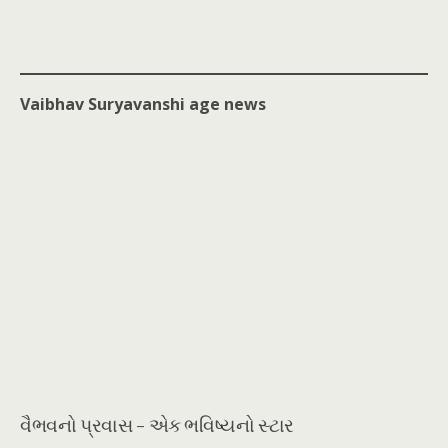
Vaibhav Suryavanshi age news
વૈભવનો પ્રવાસ – એક ભવિષ્યનો સ્ટાર