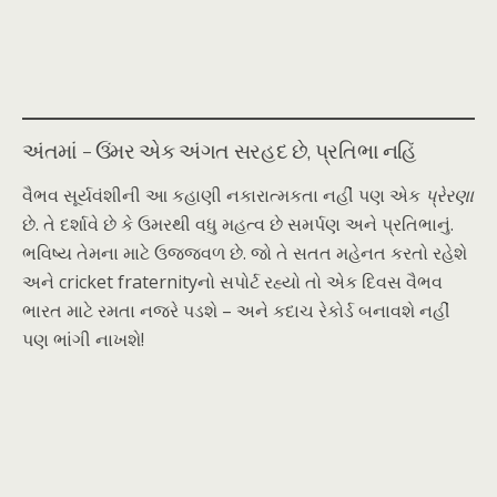
અંતમાં – ઉંમર એક અંગત સરહદ છે, પ્રતિભા નહિં
વૈભવ સૂર્યવંશીની આ કહાણી નકારાત્મકતા નહીં પણ એક
પ્રેરણા
છે. તે દર્શાવે છે કે ઉમરથી વધુ મહત્વ છે સમર્પણ અને પ્રતિભાનું.
ભવિષ્ય તેમના માટે ઉજ્જવળ છે. જો તે સતત મહેનત કરતો રહેશે
અને cricket fraternityનો સપોર્ટ રહ્યો તો એક દિવસ વૈભવ
ભારત માટે રમતા નજરે પડશે – અને કદાચ રેકોર્ડ બનાવશે નહીં
પણ ભાંગી નાખશે!