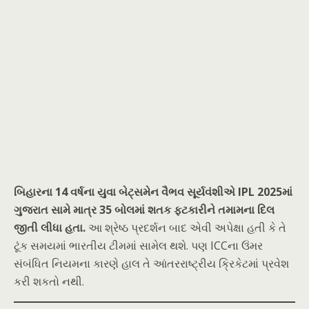
બિહારના 14 વર્ષના યુવા બેટ્સમેન વૈભવ સૂર્યવંશીએ IPL 2025માં
ગુજરાત સામે માત્ર 35 બોલમાં શતક ફટકારીને તમામના દિલ
જીતી લીધા હતા.
આ શ્રેષ્ઠ પ્રદર્શન બાદ એવી અપેક્ષા હતી કે તે
ટૂંક સમયમાં ભારતીય ટીમમાં સામેલ થશે. પણ ICCના ઉંમર
સંબંધિત નિયમના કારણે હાલ તે આંતરરાષ્ટ્રીય ક્રિકેટમાં પ્રવેશ
કરી શકતો નથી.