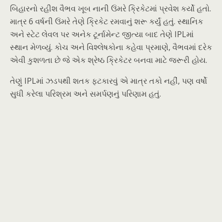
બિહારનો રહીશ વૈભવ ખૂબ નાની ઉંમરે ક્રિકેટમાં પ્રવેશ કર્યો હતો.
માત્ર 6 વર્ષની ઉંમરે તેણે ક્રિકેટ રમવાનું શરૂ કર્યું હતું. સ્થાનિક
અને સ્ટેટ લેવલ પર અનેક ટૂર્નામેન્ટ જીત્યા બાદ તેણે IPLમાં
સ્થાન મેળવ્યું. કોચ અને વિશ્લેષકોના કહેવા પ્રમાણે, વૈભવમાં દરેક
એવી કુશળતા છે જે એક શ્રેષ્ઠ ક્રિકેટર બનવા માટે જરૂરી હોય.
તેણું IPLમાં ઝડપથી શતક ફટકારવું એ માત્ર તકો નહીં, પણ વર્ષો
સુધી કરેલા પરિશ્રમ અને સમર્પણનું પરિણામ હતું.