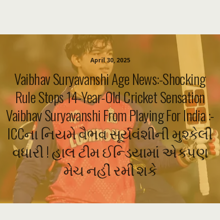
April 30, 2025
Vaibhav Suryavanshi Age News:-Shocking
Rule Stops 14-Year-Old Cricket Sensation
Vaibhav Suryavanshi From Playing For India :-
ICCના નિયમે વૈભવ સૂર્યવંશીની મુશ્કેલી
વધારી ! હાલ ટીમ ઈન્ડિયામાં એકપણ
મેચ નહીં રમી શકે