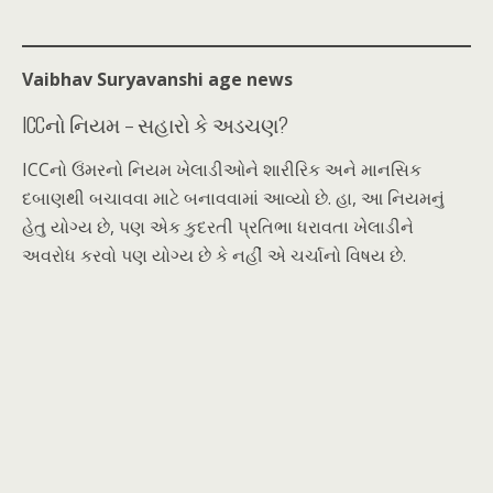
Vaibhav Suryavanshi age news
ICCનો નિયમ – સહારો કે અડચણ?
ICCનો ઉંમરનો નિયમ ખેલાડીઓને શારીરિક અને માનસિક
દબાણથી બચાવવા માટે બનાવવામાં આવ્યો છે. હા, આ નિયમનું
હેતુ યોગ્ય છે, પણ એક કુદરતી પ્રતિભા ધરાવતા ખેલાડીને
અવરોધ કરવો પણ યોગ્ય છે કે નહીં એ ચર્ચાનો વિષય છે.