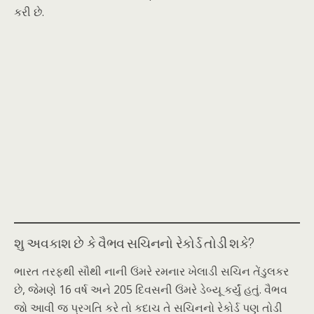
કરી છે.
શુ અવકાશ છે કે વૈભવ સચિનનો રેકોર્ડ તોડી શકે?
ભારત તરફથી સૌથી નાની ઉંમરે રમનાર ખેલાડી સચિન તેંડુલકર
છે, જેમણે 16 વર્ષ અને 205 દિવસની ઉંમરે ડેબ્યૂ કર્યું હતું. વૈભવ
જો આવી જ પ્રગતિ કરે તો કદાચ તે સચિનનો રેકોર્ડ પણ તોડી