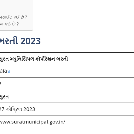
વેબસાઈટ કઈ છે ?
રીખ કઈ છે ?
ન ભરતી 2023
સુરત મ્યુનિસિપલ કોર્પોરેશન ભરતી
વિવિ
ધ
7
સુરત
27 એપ્રિલ 2023
www.suratmunicipal.gov.in/