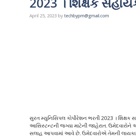
2023 । શિક્ષક સહાયક મ
April 25, 2023
by
techbypm@gmail.com
સુરત મ્યુનિસિપલ કોર્પોરેશન ભરતી 2023 । શિક્ષક સહા
આસિસ્ટન્ટની જગ્યા માટેની જાહેરાત. ઉમેદવારોને આ 
સલાહ આપવામાં આવે છે. ઉમેદવારોએ તેમની લાયકાત 