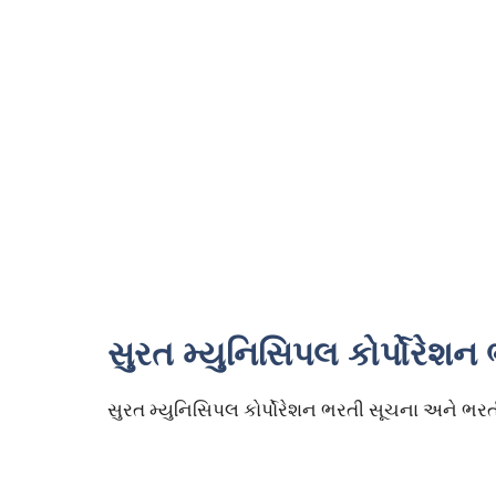
સુરત મ્યુનિસિપલ કોર્પોરેશ
સુરત મ્યુનિસિપલ કોર્પોરેશન ભરતી સૂચના અને ભર