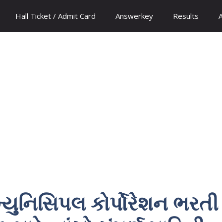
Hall Ticket / Admit Card
Answerkey
Results
્યુનિસિપલ કોર્પોરેશન ભરતી