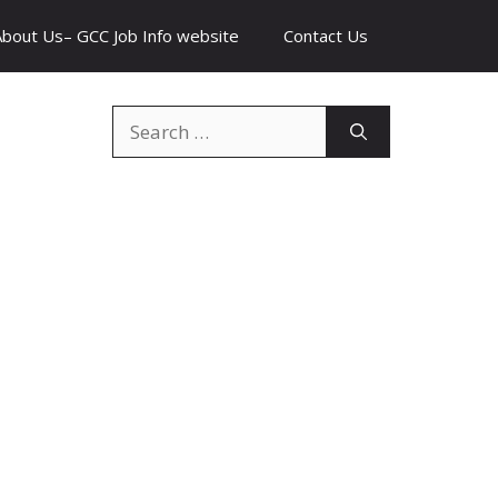
About Us– GCC Job Info website
Contact Us
Search
for: