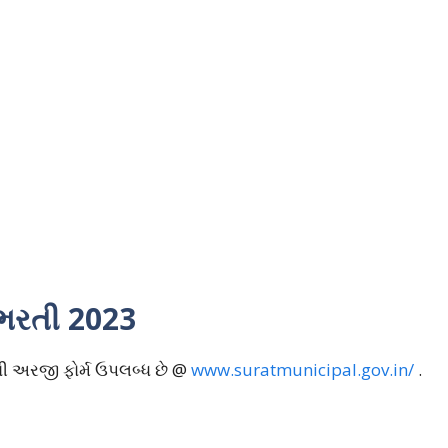
ન ભરતી 2023
તી અરજી ફોર્મ ઉપલબ્ધ છે @
www.suratmunicipal.gov.in/
.