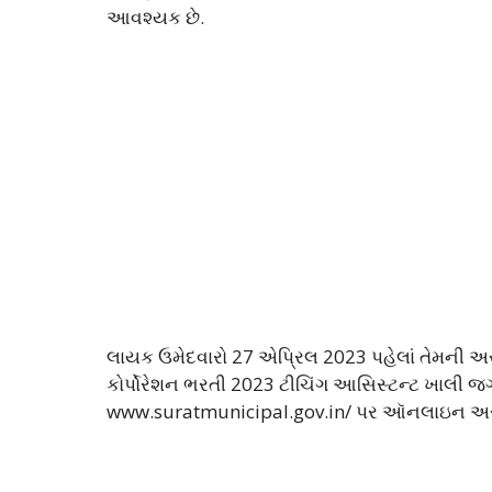
આવશ્યક છે.
લાયક ઉમેદવારો 27 એપ્રિલ 2023 પહેલાં તેમની અર
કોર્પોરેશન ભરતી 2023 ટીચિંગ આસિસ્ટન્ટ ખાલી જ
www.suratmunicipal.gov.in/ પર ઑનલાઇન અરજ