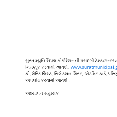
સુરત મ્યુનિસિપલ કોર્પોરેશનની પસંદગી ટેસ્ટ/ઇન્ટર
નિમણૂક કરવામાં આવશે.
www.suratmunicipal.g
કી, મેરિટ લિસ્ટ, સિલેક્શન લિસ્ટ, એડમિટ કાર્ડ, પ
અપલોડ કરવામાં આવશે .
અધ્યાપન સહાયક