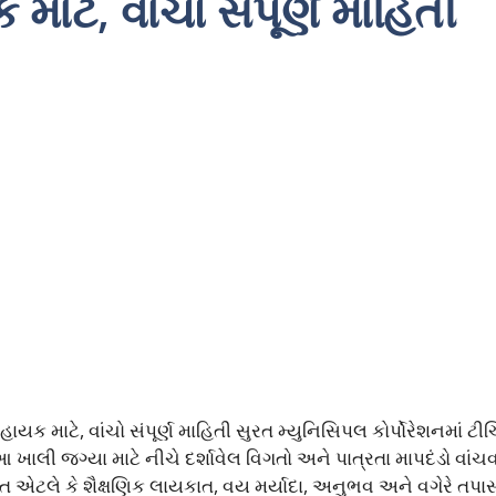
ાટે, વાંચો સંપૂર્ણ માહિતી
યક માટે, વાંચો સંપૂર્ણ માહિતી સુરત મ્યુનિસિપલ કોર્પોરેશનમાં ટીચ
ખાલી જગ્યા માટે નીચે દર્શાવેલ વિગતો અને પાત્રતા માપદંડો વાંચ
એટલે કે શૈક્ષણિક લાયકાત, વય મર્યાદા, અનુભવ અને વગેરે તપાસ