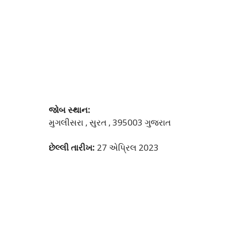
જોબ સ્થાન:
મુગલીસરા , સુરત , 395003 ગુજરાત
છેલ્લી તારીખ:
27 એપ્રિલ 2023