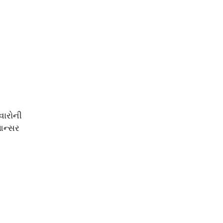
વારોની
આન્સર