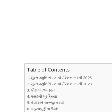
Table of Contents
સુરત મ્યુનિસિપલ કોર્પોરેશન ભરતી 2023
સુરત મ્યુનિસિપલ કોર્પોરેશન ભરતી 2023
કૌશલ્ય/પાત્રતા
પસંદગી પ્રક્રિયા
કેવી રીતે અરજી કરવી:
મહત્વપૂર્ણ તારીખો: