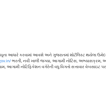
વ્યૂના આધારે કરવામાં આવશે અને ગુજરાતમાં શોર્ટલિસ્ટ થયેલા ઉમેદ
ov.in/
ભરતી, નવી ખાલી જગ્યા, આગામી નોટિસ, અભ્યાસક્રમ, 
રિણામ, આગામી નોટિફિકેશન વગેરેની વધુ વિગતો સત્તાવાર વેબસાઇટ પર