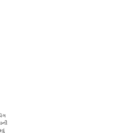
િંગ
વાની
વું