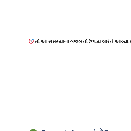
તો આ સમસ્યાનો ગજબનો ઉપાય લઈને આવ્યા