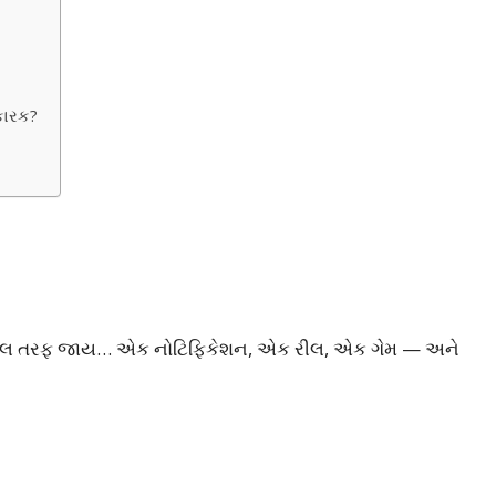
ાકારક?
ઈલ તરફ જાય… એક નોટિફિકેશન, એક રીલ, એક ગેમ — અને