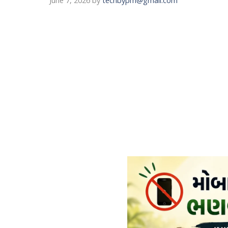
June 7, 2026
by
techbypm@gmail.com