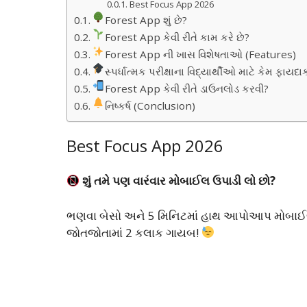
Best Focus App 2026
Forest App શું છે?
Forest App કેવી રીતે કામ કરે છે?
Forest App ની ખાસ વિશેષતાઓ (Features)
સ્પર્ધાત્મક પરીક્ષાના વિદ્યાર્થીઓ માટે કેમ ફાયદ
Forest App કેવી રીતે ડાઉનલોડ કરવી?
નિષ્કર્ષ (Conclusion)
Best Focus App 2026
શું તમે પણ વારંવાર મોબાઈલ ઉપાડી લો છો?
ભણવા બેસો અને 5 મિનિટમાં હાથ આપોઆપ મોબા
જોતજોતામાં 2 કલાક ગાયબ!