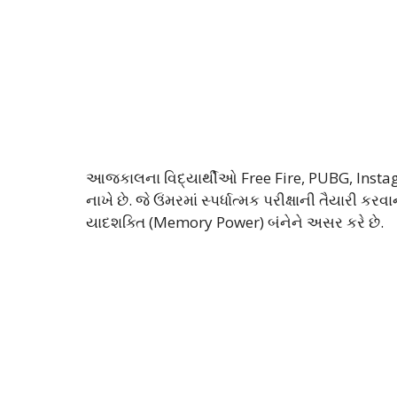
આજકાલના વિદ્યાર્થીઓ Free Fire, PUBG, Instagr
નાખે છે. જે ઉંમરમાં સ્પર્ધાત્મક પરીક્ષાની તૈયારી
યાદશક્તિ (Memory Power) બંનેને અસર કરે છે.