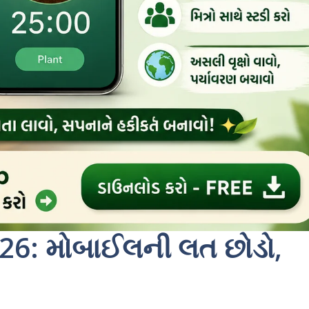
26: મોબાઈલની લત છોડો,