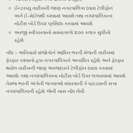
ઈન્ટરવ્યુ તારીખની જાણ નગરપાલિકા ધ્વારા ટેલીફોન
અને ઈ-મેઈલથી ક૨વામાં આવશે તથા નગ૨પાલિકાના
નોટીસ બોર્ડ ઉ૫૨ પ્રસિધ્ધ કરવામાં આવશે.
અરજી સ્વીકારવાનો સમયગાળો ૨:૦૦ કલાક સુધીનો
રહેશે.
નોંધ :- અનિવાર્ય સંજોગોને આધિન ભરતી મેળાની તારીખમાં
ફેરફાર ક૨વાનો હક્ક નગરપાલિકાને અબાધિત રહેશે. અને ફેરફાર
થયેલ તારીખની જાણ અરજદારને ટેલીફોન ધ્વારા કરવામાં
આવશે. તથા નગ૨પાલિકાના નોટીસ બોર્ડ ઉપર લગાવવામાં આવશે.
તેમજ ભરતી અંગેની જગ્યાઓ વધારવાની કે ઘટાડવાની સત્તા
નગ૨પાલિકાની રહેશે. જેની ખાસ નોંધ લેવી.