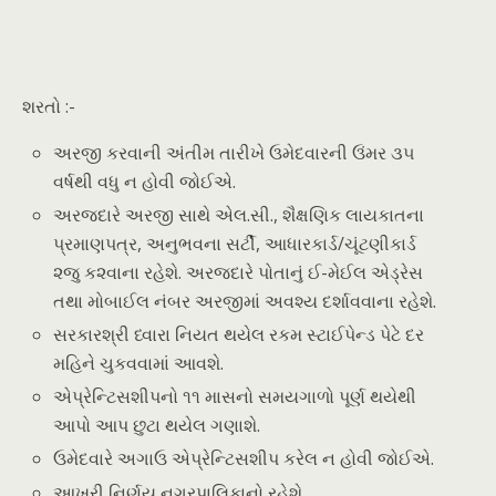
શરતો :-
અરજી કરવાની અંતીમ તારીખે ઉમેદવારની ઉંમર ૩૫
વર્ષથી વધુ ન હોવી જોઈએ.
અરજદારે અરજી સાથે એલ.સી., શૈક્ષણિક લાયકાતના
પ્રમાણપત્ર, અનુભવના સર્ટી, આધારકાર્ડ/ચૂંટણીકાર્ડ
૨જુ ક૨વાના રહેશે. અરજદારે પોતાનું ઈ-મેઈલ એડ્રેસ
તથા મોબાઈલ નંબર અરજીમાં અવશ્ય દર્શાવવાના રહેશે.
સરકારશ્રી ધ્વારા નિયત થયેલ રકમ સ્ટાઈપેન્ડ પેટે દર
મહિને ચુકવવામાં આવશે.
એપ્રેન્ટિસશીપનો ૧૧ માસનો સમયગાળો પૂર્ણ થયેથી
આપો આપ છુટા થયેલ ગણાશે.
ઉમેદવારે અગાઉ એપ્રેન્ટિસશીપ કરેલ ન હોવી જોઈએ.
આખરી નિર્ણય નગરપાલિકાનો રહેશે.