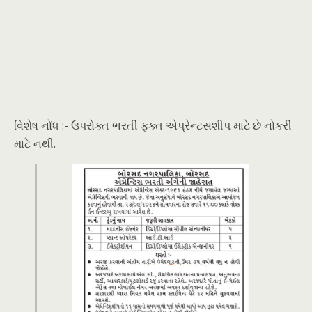
વિશેષ નોંધ :- ઉપરોક્ત ભરતી ફક્ત એપ્રેન્ટસશીપ માટે છે નોકરી
માટે નથી.