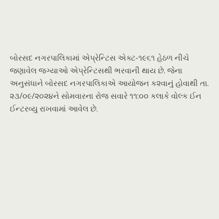
બોરસદ નગરપાલિકામાં એપ્રેન્ટિસ એક્ટ-૧૯૬૧ હેઠળ નીચે
જણાવેલ જગ્યાઓ એપ્રેન્ટિસથી ભરવાની થાય છે. જેના
અનુસંધાને બોરસદ નગરપાલિકાએ આયોજન ક૨વાનું હોવાથી તા.
૨૩/૦૯/૨૦૨૪ને સોમવારના રોજ સવારે ૧૧:૦૦ કલાકે વોલ્ક ઈન
ઈન્ટરવ્યુ રાખવામાં આવેલ છે.