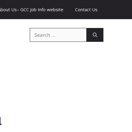
About Us– GCC Job Info website
Contact Us
Search
for:
ો