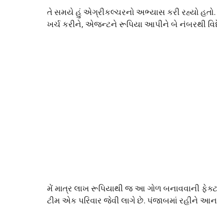
તે સમયે હું એગ્રીકલ્ચરનો અભ્યાસ કરી રહ્યો હતો. 
ખર્ચ કરીને, એજન્ટને રૂપિયા આપીને બે નંબરથી વિદ
મેં માત્ર લાખ રૂપિયાથી જ આ ગોળ બનાવવાની ફેક્
ટીમ એક પરિવાર જેવી લાગે છે. પંજાબમાં રહીને આના