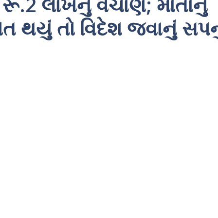
ૂ.2 લાખનું વેચાણ; માતાનું
ત થયું તો વિદેશ જવાનું સપનુ