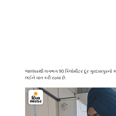
જાલંધરથી લગભગ 90 કિલોમીટર દૂર ગુરદાસપુરનો એક 
લઈને વાત કરી રહ્યા છે.