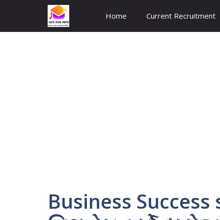
Skip
Home
Current Recruitment
to
content
Business Success s