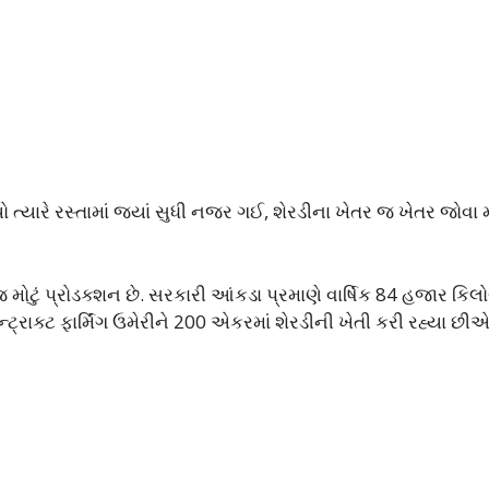
ો ત્યારે રસ્તામાં જ્યાં સુધી નજર ગઈ, શેરડીના ખેતર જ ખેતર જોવા
 મોટું પ્રોડક્શન છે. સરકારી આંકડા પ્રમાણે વાર્ષિક 84 હજાર કિલો
્ટ્રાક્ટ ફાર્મિંગ ઉમેરીને 200 એકરમાં શેરડીની ખેતી કરી રહ્યા છીએ