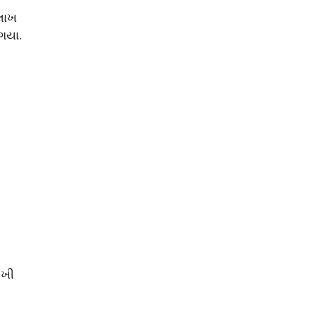
 લાખ
 ગયા.
આખી