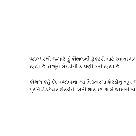
જાલંધરથી જ્યારે હું કૌશલની ફેક્ટરી માટે રવાના થય
રહ્યા છે. મજૂરો શેરડીની કાપણી કરી રહ્યા છે.
કૌશલ કહે છે, પંજાબના આ વિસ્તારમાં શેરડીનું ખૂબ જ
પ્રતિ હેક્ટેયર શેરડીની ખેતી થાય છે. અમે અમારી કોન