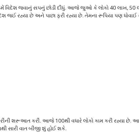
મેં વિદેશ જવાનું સપનું છોડી દીધું. આજે જુઓ કે લોકો 40 લાખ, 50
ેશ જઈ રહ્યા છે અને પાછા ફરી રહ્યા છે. તેમના રૂપિયા પણ ધોવાઈ
ટરીની શરૂઆત કરી. આજે 100થી વધારે લોકો કામ કરી રહ્યા છે. 
થી સારી વાત બીજી શું હોઈ શકે.