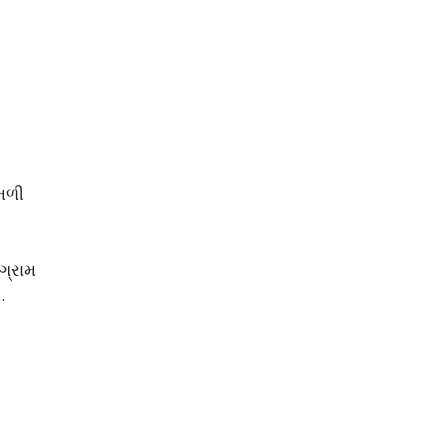
 મળી
ગ્રામ
.