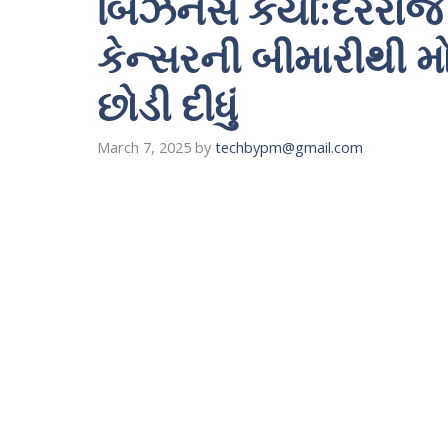
બિઝનેસ કર્યો:દરરોજ ર
કેન્સરની બીમારીથી મો
છોડી દીધું
March 7, 2025
by
techbypm@gmail.com