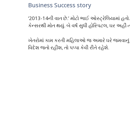
Business Success story
‘2013-14ની વાત છે.’ મોટો ભાઈ ઓસ્ટ્રેલિયામાં હતો
કેન્સરથી મોત થયું. બે વર્ષ સુધી હોસ્પિટલ, ઘર અહીં
ખેતરોમાં કામ કરતી મહિલાઓ જ અમારે ઘરે જમવાનું બન
વિદેશ જતો રહીશ, તો પપ્પા કેવી રીતે રહેશે.