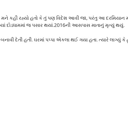
. મને કહી રહ્યો હતો કે તું પણ વિદેશ આવી જા, પરંતુ આ દરમિયાન મ
-ત્યાં દોડધામમાં જ પસાર થયાં.2016ની આસપાસ માતાનું મૃત્યું થયું.
ાવી દેતી હતી. ઘરમાં પપ્પા એકલા થઈ ગયા હતા. ત્યારે લાગ્યું કે 