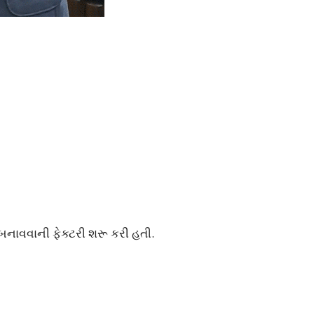
 બનાવવાની ફેક્ટરી શરૂ કરી હતી.