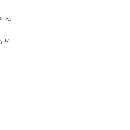
ાતાનું
હું પણ