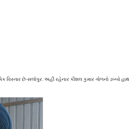
વિસ્તાર છે-સલોપુર. અહીં રહેનાર કૌશલ કુમાર ગોળનો ડબ્બો હાથ