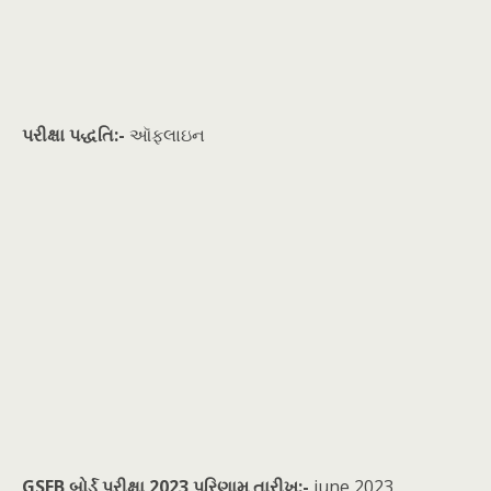
પરીક્ષા પદ્ધતિ:-
ઑફલાઇન
GSEB બોર્ડ પરીક્ષા 2023 પરિણામ તારીખ:-
june 2023