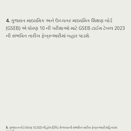
4.
ગુજરાત માધ્યમિક અને ઉચ્ચતર માધ્યમિક શિક્ષણ બોર્ડ
(GSEB) એ ધોરણ 10 ની પરીક્ષાઓ માટે GSEB ટાઈમ ટેબલ 2023
ની સંભવિત તારીખ ફેબ્રુઆરીમાં બહાર પાડશે.
5.
ગુજરાત બોર્ડ ધોરણ 10, 2023 ની હોલ ટિકિટ મેળવવાની સંભવિત તારીખ ફેબ્રુઆરી મહિનામાં
આવશે.