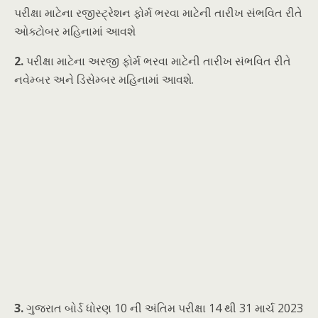
પરીક્ષા માટેના રજીસ્ટ્રેશન ફોર્મ ભરવા માટેની તારીખ
સંભવિત રીતે
ઓક્ટોબર મહિનામાં આવશે
2.
પરીક્ષા માટેના અરજી ફોર્મ ભરવા માટેની તારીખ સંભવિત રીતે
નવેમ્બર અને ડિસેમ્બર મહિનામાં આવશે.
3.
ગુજરાત બોર્ડ ધોરણ 10 ની અંતિમ પરીક્ષા 14 થી 31 માર્ચ 2023