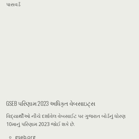
પાસવર્ડ
GSEB પરિણામ 2023 અધિકૃત વેબસાઇટ્સ
વિદ્યાર્થીઓ નીચે દર્શાવેલ વેબસાઈટ પર ગુજરાત બોર્ડનું ધોરણ
10માનું પરિણામ 2023 જોઈ શકે છે.
gseb.org