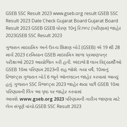
GSEB SSC Result 2023 www.gseb.org result GSEB SSC
Result 2023 Date Check Gujarat Board Gujarat Board
Result 2023 GSEB GSEB ધોરણ 10નું રિઝલ્ટ (પરીણામ) જાહેર
2023GSEB SSC Result 2023
ગુજરાત માધ્યમિક અને ઉચ્ચ શિક્ષણ બોર્ડ (GSEB) એ 19 થી 28
માર્ચ 2023 દરમિયાન GSEB માધ્યમિક શાળા પ્રમાણપત્ર
પરીક્ષાઓ 2023 આયોજિત કરી હતી. અંદાજે 8 લાખ વિદ્યાર્થીઓ
GSEB 10મા પરિણામ 2023ની રાહ જોશે. ગયા વર્ષે, 10માનું
રિજલ્ટ્સ ગુજરાત બોર્ડ 6 જૂને ઑનલાઇન જાહેર કરવામાં આવ્યું
હતું. ગુજરાત SSC રિજલ્ટ્સ 2023 જાહેર થયા પછી GSEB 10મા
પરિણામની લિંક આ પૃષ્ઠ પર જાહેર કરવામાં
આવશે.
www.gseb.org 2023
પરિણામની તારીખ જાણવા માટે
લેખ સંપૂર્ણ વાંચો.GSEB SSC Result 2023