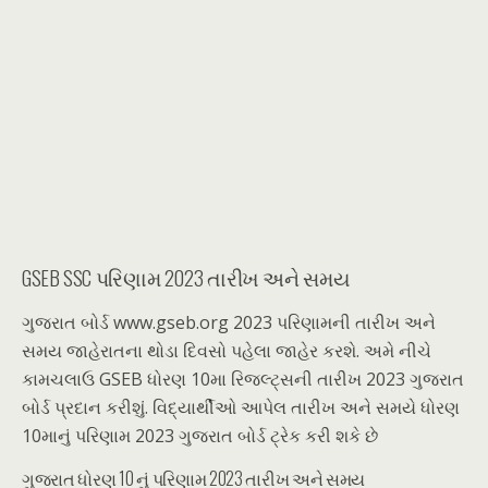
GSEB SSC પરિણામ 2023 તારીખ અને સમય
ગુજરાત બોર્ડ www.gseb.org 2023 પરિણામની તારીખ અને
સમય જાહેરાતના થોડા દિવસો પહેલા જાહેર કરશે. અમે નીચે
કામચલાઉ GSEB ધોરણ 10મા રિજલ્ટ્સની તારીખ 2023 ગુજરાત
બોર્ડ પ્રદાન કરીશું. વિદ્યાર્થીઓ આપેલ તારીખ અને સમયે ધોરણ
10માનું પરિણામ 2023 ગુજરાત બોર્ડ ટ્રેક કરી શકે છે
ગુજરાત ધોરણ 10 નું પરિણામ 2023 તારીખ અને સમય