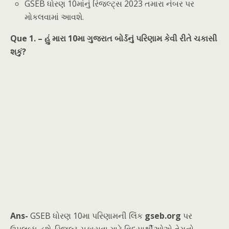
GSEB ધોરણ 10માંનું રિજલ્ટ્સ 2023 તમારા નંબર પર
મોકલવામાં આવશે.
Que 1. – હું મારા 10મા ગુજરાત બોર્ડનું પરિણામ કેવી રીતે ચકાસી
શકું?
Ans-
GSEB ધોરણ 10મા પરિણામની લિંક
gseb.org
પર