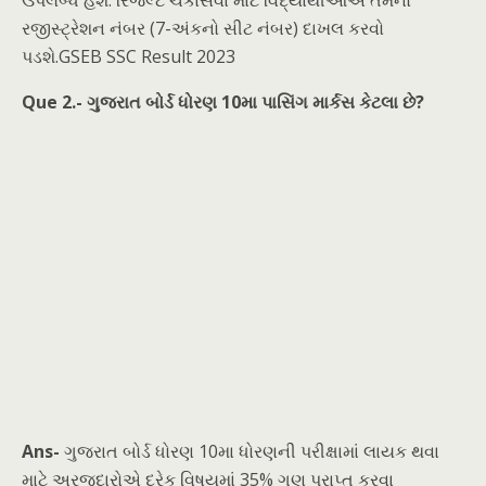
ઉપલબ્ધ હશે. રિજલ્ટ ચકાસવા માટે વિદ્યાર્થીઓએ તેમનો
રજીસ્ટ્રેશન નંબર (7-અંકનો સીટ નંબર) દાખલ કરવો
પડશે.GSEB SSC Result 2023
Que 2.- ગુજરાત બોર્ડ ધોરણ 10મા પાસિંગ માર્કસ કેટલા છે?
Ans-
ગુજરાત બોર્ડ ધોરણ 10મા ધોરણની પરીક્ષામાં લાયક થવા
માટે અરજદારોએ દરેક વિષયમાં 35% ગુણ પ્રાપ્ત કરવા