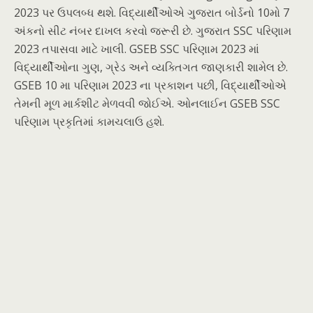
2023 પર ઉપલબ્ધ થશે. વિદ્યાર્થીઓએ ગુજરાત બોર્ડનો 10મો 7
અંકનો સીટ નંબર દાખલ કરવો જરૂરી છે. ગુજરાત SSC પરિણામ
2023 તપાસવા માટે ખાલી. GSEB SSC પરિણામ 2023 માં
વિદ્યાર્થીઓના ગુણ, ગ્રેડ અને વ્યક્તિગત જાણકારી શામેલ છે.
GSEB 10 મા પરિણામ 2023 ના પ્રકાશન પછી, વિદ્યાર્થીઓએ
તેમની મૂળ માર્કશીટ મેળવવી જોઈએ. ઓનલાઈન GSEB SSC
પરિણામ પ્રકૃતિમાં કામચલાઉ હશે.