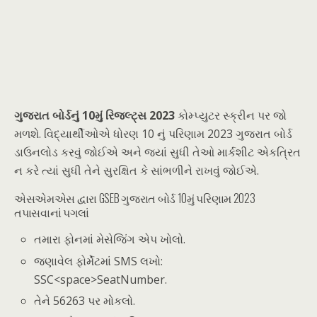
ગુજરાત બોર્ડનું 10મું રિજલ્ટ્સ 2023
કોમ્પ્યુટર સ્ક્રીન પર જો
મળશે. વિદ્યાર્થીઓએ ધોરણ 10 નું પરિણામ 2023 ગુજરાત બોર્ડ
ડાઉનલોડ કરવું જોઈએ અને જ્યાં સુધી તેઓ માર્કશીટ એકત્રિત
ન કરે ત્યાં સુધી તેને સુરક્ષિત કે સાંભળીને રાખવું જોઈએ.
એસએમએસ દ્વારા GSEB ગુજરાત બોર્ડ 10મું પરિણામ 2023
તપાસવાનાં પગલાં
તમારા ફોનમાં મેસેજિંગ એપ ખોલો.
જણાવેલ ફોર્મેટમાં SMS લખો:
SSC<space>SeatNumber.
તેને 56263 પર મોકલો.