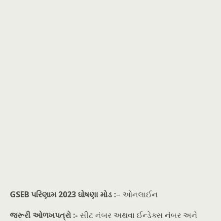
GSEB પરિણામ 2023 ઘોષણા મોડ :
– ઓનલાઈન
જરૂરી ઓળખપત્રો :-
સીટ નંબર અથવા ઈન્ડેક્સ નંબર અને