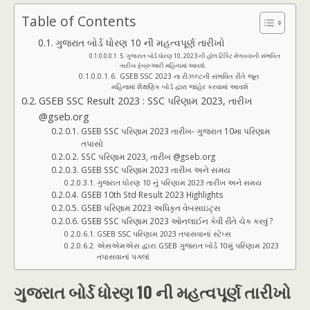
Table of Contents
ગુજરાત બોર્ડ ધોરણ 10 ની મહત્વપૂર્ણ તારીખો
5. ગુજરાત બોર્ડ ધોરણ 10, 2023 ની હોલ ટિકિટ મેળવવાની સંભવિત
તારીખ ફેબ્રુઆરી મહિનામાં આવશે.
6. GSEB SSC 2023 ના રીઝલ્ટની સંભવિત રીતે જૂન
મહિનામાં શૈક્ષણિક બોર્ડ દ્વારા જાહેર કરવામાં આવશે
GSEB SSC Result 2023 : SSC પરિણામ 2023, તારીખ
@gseb.org
GSEB SSC પરિણામ 2023 તારીખ- ગુજરાત 10મા પરિણામ
તપાસો
SSC પરિણામ 2023, તારીખ @gseb.org
GSEB SSC પરિણામ 2023 તારીખ અને સમય
ગુજરાત ધોરણ 10 નું પરિણામ 2023 તારીખ અને સમય
GSEB 10th Std Result 2023 Highlights
GSEB પરિણામ 2023 અધિકૃત વેબસાઇટ્સ
GSEB SSC પરિણામ 2023 ઓનલાઈન કેવી રીતે ચેક કરવું ?
GSEB SSC પરિણામ 2023 તપાસવાનાં સ્ટેપ્સ
એસએમએસ દ્વારા GSEB ગુજરાત બોર્ડ 10મું પરિણામ 2023
તપાસવાનાં પગલાં
ગુજરાત બોર્ડ ધોરણ 10 ની મહત્વપૂર્ણ તારીખો