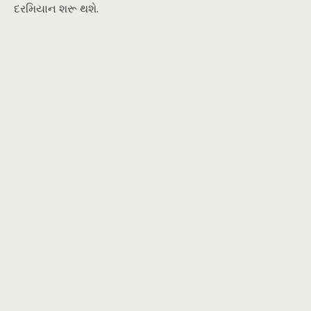
દરમિયાન શરૂ થશે.