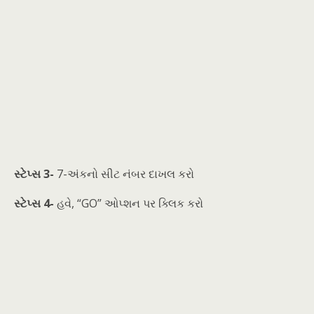
સ્ટેપ્સ 3-
7-અંકનો સીટ નંબર દાખલ કરો
સ્ટેપ્સ 4-
હવે, “GO” ઓપ્શન પર ક્લિક કરો