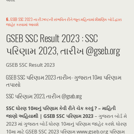
6.
GSEB SSC 2023 ના રીઝલ્ટની સંભવિત રીતે જૂન મહિનામાં શૈક્ષણિક બોર્ડ દ્વારા
જાહેર કરવામાં આવશે
GSEB SSC Result 2023 : SSC
પરિણામ 2023, તારીખ @gseb.org
GSEB SSC Result 2023
GSEB SSC પરિણામ 2023 તારીખ- ગુજરાત 10મા પરિણામ
તપાસો
SSC પરિણામ 2023, તારીખ @gseb.org
SSC ધોરણ 10માનું પરિણામ કેવી રીતે ચેક કરવું ? – માહિતી
જાણો અહિયાથી | GSEB SSC પરિણામ 2023
– ગુજરાત બોર્ડ મે
2023 માં ગુજરાત બોર્ડ ધોરણ 10માનું પરિણામ જાહેર કરશે. ધોરણ
10મા માટે GSEB SSC 2023 પરિણામ www.gseb.org પરિણામ