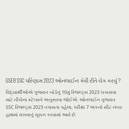
GSEB SSC પરિણામ 2023 ઓનલાઈન કેવી રીતે ચેક કરવું ?
વિદ્યાર્થીઓએ ગુજરાત બોર્ડનું 10મું રિજલ્ટ્સ 2023 ચકાસવા
માટે નીચેના સ્ટેપ્સને અનુસરવા જોઈએ. ઓનલાઈન ગુજરાત
SSC રિજલ્ટ્સ 2023 તપાસતા પહેલા, પરીક્ષા 7 અંકનો સીટ નંબર
હાથમાં રાખવાનું સૂચન કરવામાં આવે છે.