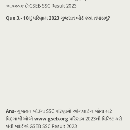
આવશ્યક છે.GSEB SSC Result 2023
Que 3.- 10મું પરિણામ 2023 ગુજરાત બોર્ડ ક્યાં તપાસવું?
Ans-
ગુજરાત બોર્ડના SSC પરિણામો ઓનલાઈન જોવા માટે
વિદ્યાર્થીઓએ
www.gseb.org
પરિણામ 2023ની વિઝિટ કરી
લેવી જોઈએ.GSEB SSC Result 2023