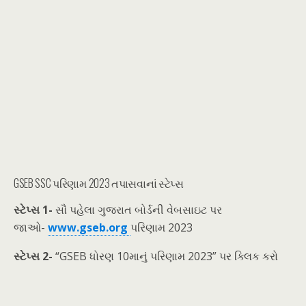
GSEB SSC પરિણામ 2023 તપાસવાનાં સ્ટેપ્સ
સ્ટેપ્સ 1-
સૌ પહેલા ગુજરાત બોર્ડની વેબસાઇટ પર
જાઓ-
www.gseb.org
પરિણામ 2023
સ્ટેપ્સ 2-
“GSEB ધોરણ 10માનું પરિણામ 2023” પર ક્લિક કરો