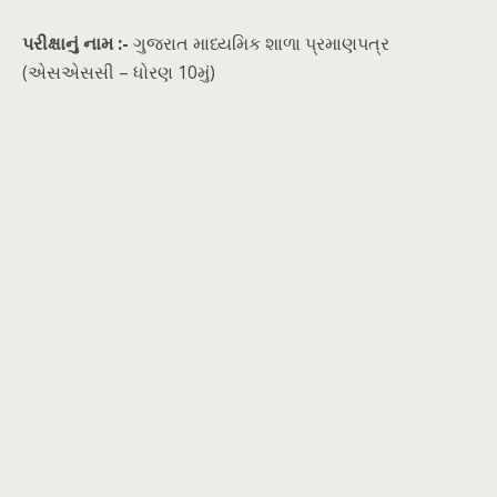
પરીક્ષાનું નામ :-
ગુજરાત માધ્યમિક શાળા પ્રમાણપત્ર
(એસએસસી – ધોરણ 10મું)