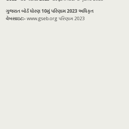
ગુજરાત બોર્ડ ધોરણ 10મું પરિણામ 2023 અધિકૃત
વેબસાઇટ:-
www.gseb.org પરિણામ 2023