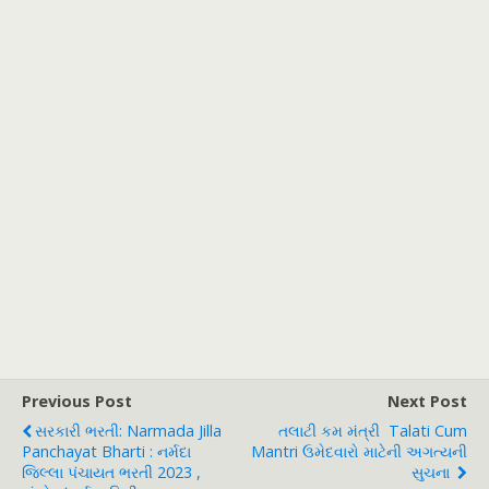
Previous Post
Next Post
સરકારી ભરતી: Narmada Jilla
તલાટી કમ મંત્રી Talati Cum
Panchayat Bharti : નર્મદા
Mantri ઉમેદવારો માટેની અગત્યની
જિલ્લા પંચાયત ભરતી 2023 ,
સુચના