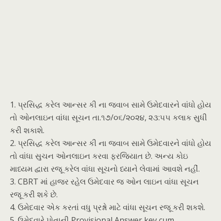
1. પ્રસિદ્ધ કરેલ આન્સર કી ના જવાબ સામે ઉમેદવારને વાંધો હોય
તો ઓનલાઇન વાંધા સૂચન તા.૧૭/૦૬/૨૦૨૪, ૨૩:૫૫ કલાક સુધી
કરી શકાશે.
2. પ્રસિદ્ધ કરેલ આન્સર કી ના જવાબ સામે ઉમેદવારને વાંધો હોય
તો વાંધા સુચન ઓનલાઇન કરવા ફરજિયાત છે. અન્ય કોઇ
માધ્યમ દ્વારા રજૂ કરેલ વાંધા સૂચનો ધ્યાને લેવામાં આવશે નહીં.
3. CBRT માં હાજર રહેલ ઉમેદવાર જ ઓન લાઇન વાંધા સૂચન
રજૂ કરી શકે છે.
4. ઉમેદવાર એક કરતાં વધુ પ્રશ્નો માટે વાંધા સૂચન રજૂ કરી શકશે.
5. ઉમેદવારે પોતાની Provisional Answer key cum