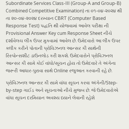
Subordinate Services Class-III (Group-A and Group-B)
Combined Competitive Examination) તા ૦૧-૦૪-૨૦૨૪ થી
તા ૨૦-૦૪-૨૦૨૪ દરમ્યાન CBRT (Computer Based
Response Test) પદ્ધતિ થી યોજવામાં આવેલ પરીક્ષા ની
Provisional Answer Key cum Response Sheet નીચે
દર્શાવેલચ લીંક ઉપર મુકવામાં આવેલ છે. ઉમેદવારો આ લીંક ઉપર
ક્લીક કરીને પોતાની પ્રોવિઝનલ આન્સર કી સાથેની
રિસ્પોન્સશીટ ડાઉનલોડ કરી શકશે. ઉમેદવારોને પ્રોવિઝનલ
આન્સર કી સામે કોઈ વાંધો/સૂચન હોય તો ઉમેદવારે તે અંગેના
જરૂરી આધાર-પુરાવા સાથે Online રજુઆત કરવાની રહે છે.
પ્રોવિઝનલ આન્સર કી સામે વાંધા સૂચન કરવા અંગેની/Step-
by-step ગાઈડ અને સૂચનાઓ નીચે મુજબ છે. જે ઉમેદવારોએ
વાંધા સૂચન દરમિયાન અવશ્ય ધ્યાને લેવાની રહેશે