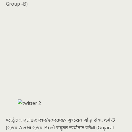
Group -B)
જાહેરાત ક્રમાંક: ૨૧૨/૨૦૨૩૨૪- ગુજરાત ગૌણ સેવા, વર્ગ-3
(ગ્રુપ-A તથા ગ્રુપ-B) ની संयुडत स्पर्धात्मड परीक्षा (Gujarat