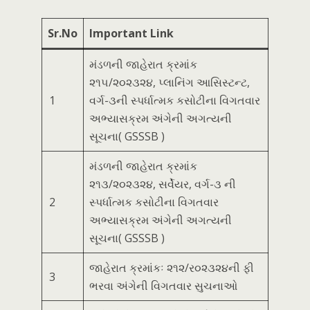
Sr.No
Important Link
મંડળની જાહેરાત ક્રમાંક
૨૧૫/૨૦૨૩૨૪, પ્લાનિંગ આસિસ્ટન્ટ,
1
વર્ગ-૩ની સ્પર્ધાત્મક કસોટીના વિગતવાર
અભ્યાસક્રમ અંગેની અગત્યની
સૂચના( GSSSB )
મંડળની જાહેરાત ક્રમાંક
૨૧૩/૨૦૨૩૨૪, સર્વેયર, વર્ગ-૩ ની
2
સ્પર્ધાત્મક કસોટીના વિગતવાર
અભ્યાસક્રમ અંગેની અગત્યની
સૂચના( GSSSB )
જાહેરાત ક્રમાંકઃ ૨૧૨/ર૦૨૩૨૪ની ફી
3
ભરવા અંગેની વિગતવાર સુચનાઓ