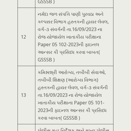
GSSSB )
નર્મદા જળ સંપત્તિ પાણી પુરવઠા અને
કલ્પસર વિભાગ હસ્તકની હાયર લેવલ,
વર્ગ-૩ સંવર્ગની તા.16/09/2023 ના
12
રોજ યોજાયેલ ખાતાકીય પરીક્ષાના
Paper 05 102-2023ની ફાઇનલ
આન્સર કી પ્રસિધ્ધ કરવા બાબત(
GSSSB )
કમિશ્નરશ્રી આરોગ્ય, તબીબી સેવાઓ,
તબીબી શિક્ષણ (આરોગ્ય વિભાગ)
હસ્તકની હાયર લેવલ, વર્ગ-૩ સંવર્ગની
13
તા.16/09/2023 ના રોજ યોજાયેલ
ખાતાકીય પરીક્ષાના Paper 05 101-
2023ની ફાઇનલ આન્સર કી પ્રસિધ્ધ
કરવા બાબત( GSSSB )
પોલીસ મહા નિર્દેશક અને મુખ્ય પોલીસ