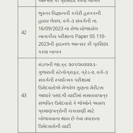
આન્સર કી પ્રસિધ્ધ કરવા બાબત
ભુસ્તર વિજ્ઞાનની કચેરી હસ્તકની
હાયર લેવલ, વર્ગ-૩ સંવર્ગની તા.
16/09/2023 ના રોજ યોજાયેલ
42
ખાતાકીય પરીક્ષાના Paper 05 110-
2023ની ફાઇનલ આન્સર કી પ્રસિધ્ધ
કરવા બાબત
મંડળની જા.ક્ર. ૨૦૧/૨૦૨૨૨૩-
ગુજરાતી સ્ટેનોગ્રાફર, ગ્રેડ-૨, વર્ગ-૩
સંવર્ગની સ્પર્ધાત્મક પરીક્ષામાં
ઉમેદવારોએ મેળવેલ ગુણના મેરીટસ
43
આધારે પસંદગી યાદીમાં સમાવવાપાત્ર
સંભવિત ઉમેદવારો કે જેઓને અસલ
પ્રમાણપત્રોની ચકાસણી માટે
બોલાવવાના થાય છે તેવા વધારાના
ઉમેદવારોની યાદી