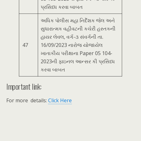
પ્રસિધ્ધ કરવા બાબત
અધિક પોલીસ મહા નિર્દેશક જેલ અને
સુધારાત્મક વહીવટની કચેરી હસ્તકની
હાયર લેવલ, વર્ગ-૩ સંવર્ગની તા.
47
16/09/2023 નારોજ યોજાયેલ
ખાતાકીય પરીક્ષાના Paper 05 104-
2023ની ફાઇનલ આન્સર કી પ્રસિધ્ધ
કરવા બાબત
Important link:
For more details:
Click Here