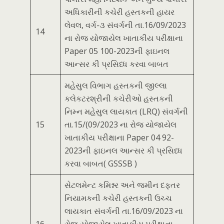
અધિકારીની કચેરી હસ્તકની હાયર
લેવલ, વર્ગ-૩ સંવર્ગની તા.16/09/2023
14
ના રોજ યોજાયેલ ખાતાકીય પરીક્ષાના
Paper 05 100-2023ની ફાઇનલ
આન્સર કી પ્રસિધ્ધ કરવા બાબત
મહેસુલ વિભાગ હસ્તકની જીલ્લા
કલેકટરશ્રીની કચેરીઓ હસ્તકની
નિમ્ન મહેસુલ લાયકાત (LRQ) સંવર્ગની
15
તા.15/(09/2023 ના રોજ યોજાયેલ
ખાતાકીય પરીક્ષાના Paper 04 92-
2023ની ફાઇનલ આન્સર કી પ્રસિધ્ધ
કરવા બાબત( GSSSB )
સેટલમેન્ટ કમિશ્નર અને જમીન દફતર
નિયામકની કચેરી હસ્તકની ઉચ્ચ
લાયકાત સંવર્ગની તા.16/09/2023 ના