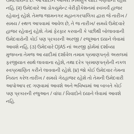
ઉમેદવારોની છે. આ યાદીને આખરી નિમણુક યાદી ગણવાની રહેશે
નહિ. (૨) ઉમેદવારે આ ડોકયુમેન્ટ વેરીફીકેશનમાં સ્વખર્ચે હાજર
રહેવાનું રહેશે. તેમજ જામનગર મહાનગરપાલિકા દ્વારા જે તારીખ /
સમય / સ્થળ આપવામાં આવેલ છે, તે જ તારીખ/ સમયે ઉમેદવારે
હાજર રહેવાનું રહેશે. તેમાં ફેરફાર કરવાની કે પછીથી બોલાવવાની
ઉમેદવારોની કોઈ પણ પ્રકારની અરજી / રજૂઆત ધ્યાને લેવામાં
આવશે નહિ. (૩) ઉમેદવારે OJAS નાં અરજી ફોર્મમાં દર્શાવ્યા
મુજબના તેમજ આ યાદીમાં દર્શાવેલ તમામ પ્રમાણપત્રો અસલમાં
ફરજીયાત સાથે લાવવાના રહેશે, તથા દરેક પ્રમાણપત્રોની નકલ
સ્વપ્રમાણિત કરીને લાવવાની રહેશે. (૪) જો કોઈ ઉમેદવાર તેમના
નિયત કરેલ તારીખ / સમયે ગેરહાજર રહેશે તો તેમની ઉમેદવારી
આપોઆપ રદ ગણવામાં આવશે અને ભવિષ્યમાં આ બાબતે કોઈ
પણ પ્રકારની રજુઆત / વાંધા / વિવાદોને ધ્યાને લેવામાં આવશે
નહિ.