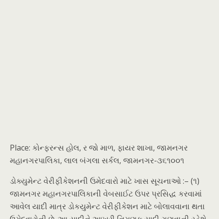
Place: કોન્ફરન્સ હોલ, ર જો માળ, ફાયર શાખા, જામનગર
મહાનગરપાલિકા, લાલ બંગલા સર્કલ, જામનગર-૩૬૧૦૦૧
ડોક્યુમેન્ટ વેરીફીકેશનની ઉમેદવારો માટે ખાસ સૂચનાઓ :– (૧)
જામનગર મહાનગરપાલિકાની વેબસાઈટ ઉપર પ્રસિદ્ધ કરવામાં
આવેલ યાદી માત્ર ડોકયુમેન્ટ વેરીફીકેશન માટે બોલાવવાના થતા