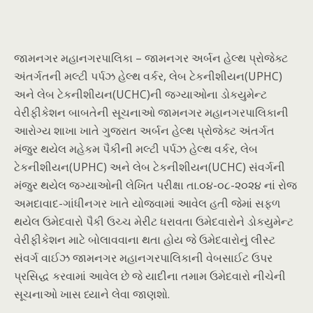
જામનગર મહાનગરપાલિકા – જામનગર અર્બન હેલ્થ પ્રોજેક્ટ
અંતર્ગતની મલ્ટી પર્પઝ હેલ્થ વર્કર, લેબ ટેકનીશીયન(UPHC)
અને લેબ ટેકનીશીયન(UCHC)ની જગ્યાઓના ડોકયુમેન્ટ
વેરીફીકેશન બાબતેની સૂચનાઓ જામનગર મહાનગરપાલિકાની
આરોગ્ય શાખા ખાતે ગુજરાત અર્બન હેલ્થ પ્રોજેક્ટ અંતર્ગત
મંજુર થયેલ મહેકમ પૈકીની મલ્ટી પર્પઝ હેલ્થ વર્કર, લેબ
ટેકનીશીયન(UPHC) અને લેબ ટેકનીશીયન(UCHC) સંવર્ગની
મંજુર થયેલ જગ્યાઓની લેખિત પરીક્ષા તા.૦૪-૦૮-૨૦૨૪ નાં રોજ
અમદાવાદ-ગાંધીનગર ખાતે યોજવામાં આવેલ હતી જેમાં સફળ
થયેલ ઉમેદવારો પૈકી ઉચ્ચ મેરીટ ધરાવતા ઉમેદવારોને ડોકયુમેન્ટ
વેરીફીકેશન માટે બોલાવવાના થતા હોય જે ઉમેદવારોનું લીસ્ટ
સંવર્ગ વાઈઝ જામનગર મહાનગરપાલિકાની વેબસાઈટ ઉપર
પ્રસિદ્ધ કરવામાં આવેલ છે જે યાદીના તમામ ઉમેદવારો નીચેની
સૂચનાઓ ખાસ ધ્યાને લેવા જાણશો.