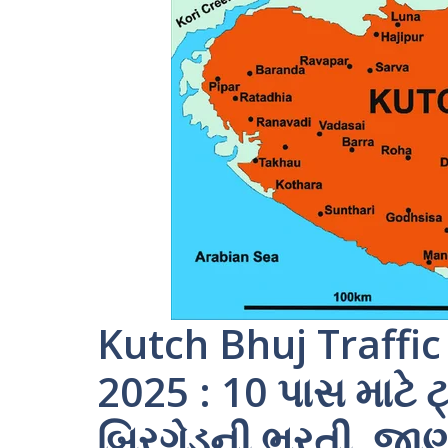
Kutch Bhuj Traffi
2025 : 10 પાસ માટે ટ્ર
બ્રિગેડની ભરતી, જાણો