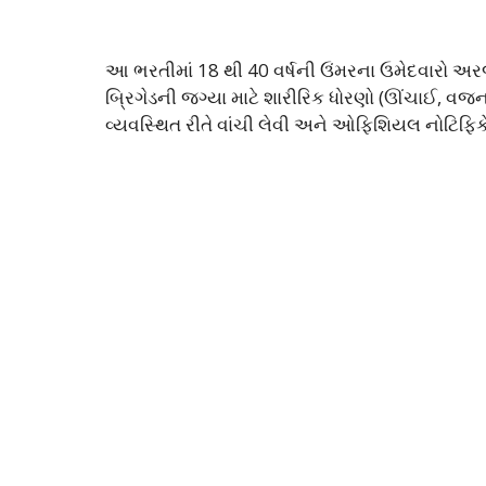
આ ભરતીમાં 18 થી 40 વર્ષની ઉંમરના ઉમેદવારો અરજી 
બ્રિગેડની જગ્યા માટે શારીરિક ધોરણો (ઊંચાઈ, વજન
વ્યવસ્થિત રીતે વાંચી લેવી અને ઓફિશિયલ નોટિફિકે