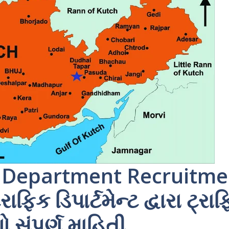
c Department Recruitme
ાફિક ડિપાર્ટમેન્ટ દ્વારા ટ્રા
 સંપૂર્ણ માહિતી