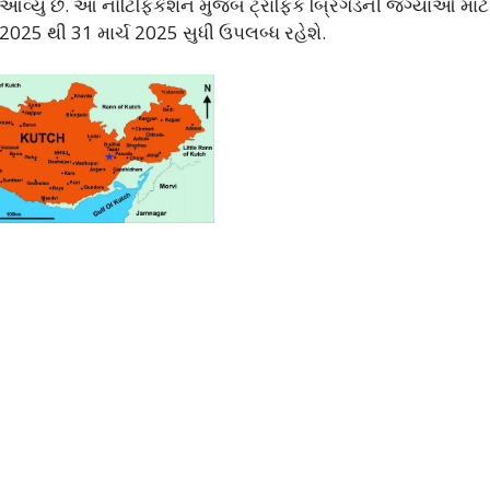
વ્યું છે. આ નોટિફિકેશન મુજબ ટ્રાફિક બ્રિગેડની જગ્યાઓ માટ
2025 થી 31 માર્ચ 2025 સુધી ઉપલબ્ધ રહેશે.