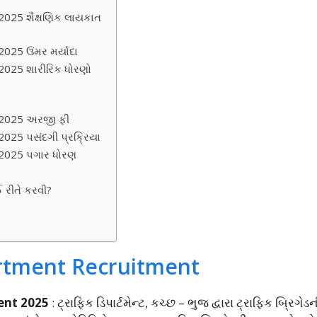
025 શૈક્ષણિક લાયકાત
25 ઉંમર મર્યાદા
2025 શારીરિક ધોરણો
 2025 અરજી ફી
025 પસંદગી પ્રક્રિયા
2025 પગાર ધોરણ
ઈ રીતે કરવી?
artment Recruitment
ent 2025
: ટ્રાફિક ડિપાર્ટમેન્ટ, કચ્છ – ભુજ દ્વારા ટ્રાફિક બ્રિગેડ