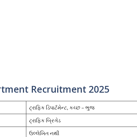
artment Recruitment 2025
ટ્રાફિક ડિપાર્ટમેન્ટ, કચ્છ – ભુજ
ટ્રાફિક બ્રિગેડ
ઉલ્લેખિત નથી