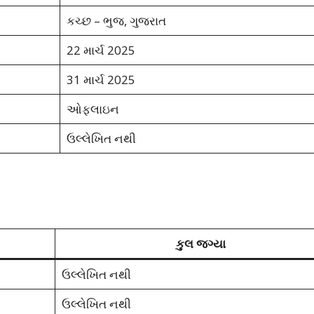
કચ્છ – ભુજ, ગુજરાત
22 માર્ચ 2025
31 માર્ચ 2025
ઓફલાઇન
ઉલ્લેખિત નથી
કુલ જગ્યા
ઉલ્લેખિત નથી
ઉલ્લેખિત નથી