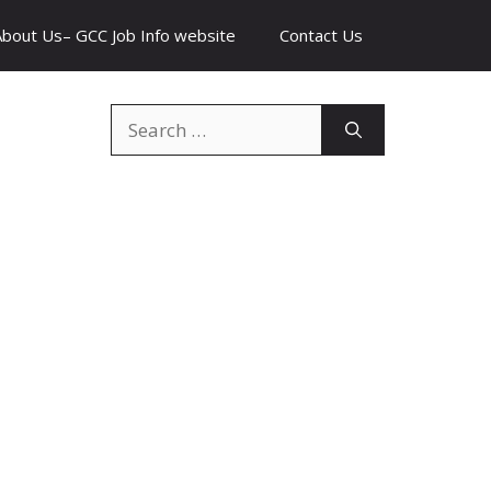
About Us– GCC Job Info website
Contact Us
Search
for: