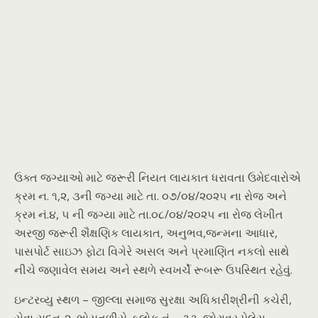
ઉક્ત જગ્યાઓ માટે જરૂરી નિયત લાયકાત ધરાવતા ઉમેદવારોએ
ક્રમ ન. ૧,૨, ૩ની જગ્યા માટે તા. ૦૭/૦૪/૨૦૨૫ ના રોજ અને
ક્રમ નં.૪, ૫ ની જગ્યા માટે તા.૦૮/૦૪/૨૦૨૫ ના રોજ લેખીત
અરજી જરૂરી શૈક્ષણિક લાયકાત, અનુભવ,જન્મના આધાર,
પાસપોર્ટ સાઇઝ ફોટા વિગેરે અસલ અને પ્રમાણિત નકલો સાથે
નીચે જણાવેલ સમય અને સ્થળે સ્વખર્ચે રૂબરૂ ઉપસ્થિત રહેવું.
ઇન્ટરવ્યુ સ્થળ – જીલ્લા સમાજ સુરક્ષા અધિકારીશ્રીની કચેરી,