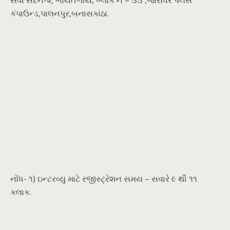
સેવા સદન-૨, ભોયતળીયે, બ્લોક નં – ૩૩ ,જોરાવર પેલેસ
કંપાઉન્ડ,પાલનપુર,બનાસકાંઠા.
નોંધ- ૧) ઇન્ટરવ્યુ માટે રજીસ્ટ્રેશન સમય – સવારે ૯ થી ૧૧
કલાક.