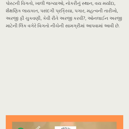
પોસ્ટની વિગતો, ખાલી જગ્યાઓ, નોકરીનું સ્થાન, વય મર્યાદા,
શૈક્ષણિક લાયકાત, પસંદગી પ્રક્રિયા, પગાર, મહત્વની તારીખો,
અરજી ફી ચુકવણી, કેવી રીતે અરજી કરવી?, ઓનલાઈન અરજી
માટેની લિંક વગેરે વિગતો નીચેની સામગ્રીમાં આપવામાં આવી છે.