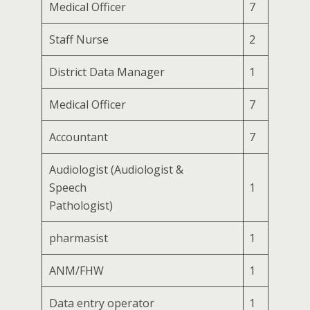
Medical Officer
7
Staff Nurse
2
District Data Manager
1
Medical Officer
7
Accountant
7
Audiologist (Audiologist &
Speech
1
Pathologist)
pharmasist
1
ANM/FHW
1
Data entry operator
1