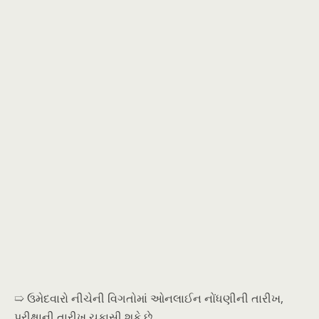
➯ ઉમેદવારો નીચેની વિગતોમાં ઓનલાઈન નોંધણીની તારીખ,
પરીક્ષાની તારીખ ચકાસી શકે છે.