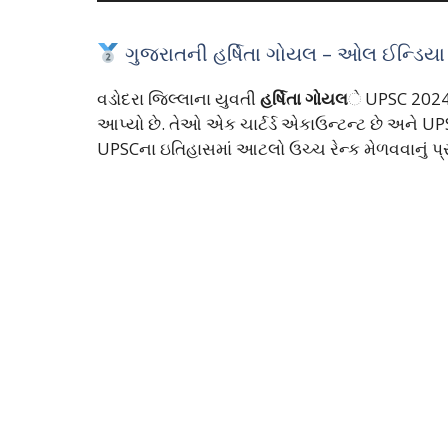
ગુજરાતની હર્ષિતા ગોયલ – ઓલ ઈન્ડિયા ર
વડોદરા જિલ્લાના યુવતી
હર્ષિતા ગોયલ
ે UPSC 2024
આપ્યો છે. તેઓ એક ચાર્ટર્ડ એકાઉન્ટન્ટ છે અને UPS
UPSCના ઇતિહાસમાં આટલો ઉચ્ચ રેન્ક મેળવવાનું પ્