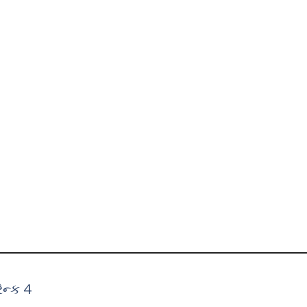
ન્ક 4