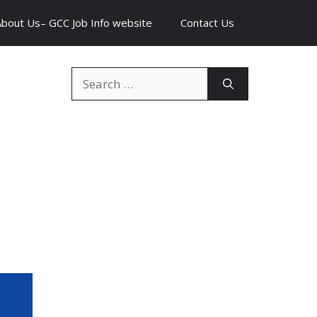
About Us– GCC Job Info website
Contact Us
Search
for: