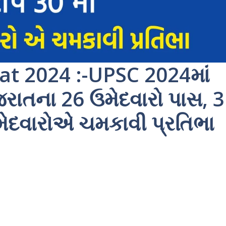
at 2024 :-UPSC 2024માં
જરાતના 26 ઉમેદવારો પાસ, 3
ઉમેદવારોએ ચમકાવી પ્રતિભા