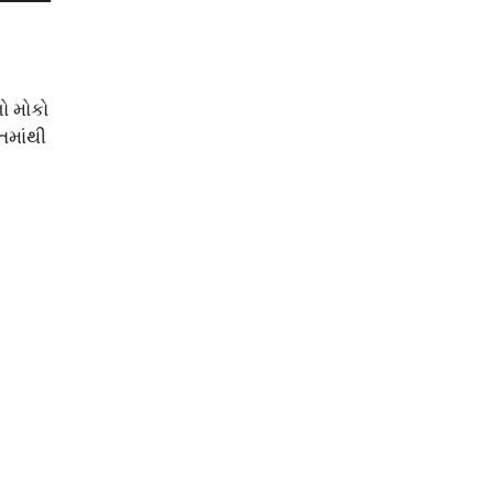
નો મોકો
તમાંથી