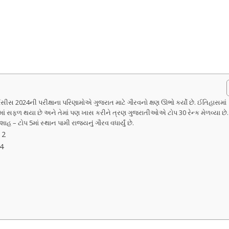
ીસ 2024ની પરીક્ષાના પરિણામોએ ગુજરાત માટે ગૌરવનો ક્ષણ ઊભો કર્યો છે. ઈતિહાસમાં
માં સફળ થયા છે અને તેમાં પણ ખાસ કરીને ત્રણ ગુજરાતીઓએ ટોપ 30 રેન્ક મેળવ્યા છ
 – ટોપ 5માં સ્થાન પામી રાજ્યનું ગૌરવ વધાર્યું છે.
 2
 4