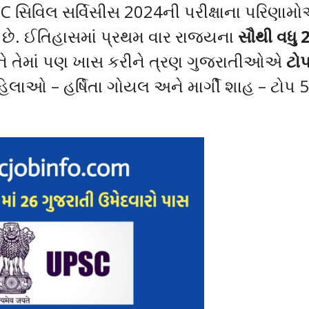
 સિવિલ સર્વિસીસ 2024ની પરીક્ષાના પરિણામ
ો છે. ઈતિહાસમાં પ્રથમ વાર રાજ્યના
સૌથી વધુ 
ે તેમાં પણ ખાસ કરીને ત્રણ ગુજરાતીઓએ
ટો
હિલાઓ – હર્ષિતા ગોયલ અને માર્ગી શાહ – ટોપ 5