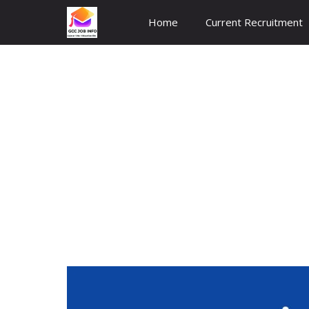
Skip
Home
Current Recruitment
to
content