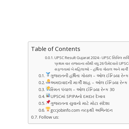
Table of Contents
UPSC Result Gujarat 2024:- UPSC સિવિલ સર્વિસ
પ્રથમ વાર રાજ્યના સૌથી વધુ 26 ઉમેદવારો UPSC
સફળતામાં બે મહિલાઓ – હર્ષિતા ગોયલ અને માર્ગી શાહ
ગુજરાતની હર્ષિતા ગોયલ – ઓલ ઈન્ડિયા રેન્ક
અમદાવાદની માર્ગી શાહ – ઓલ ઈન્ડિયા રેન્ક
સ્મિત પંચાલ – ઓલ ઈન્ડિયા રેન્ક 30
UPSCમાં SPIPAનો દમદાર દેખાવ
ગુજરાતના યુવાનો માટે મોટા સંદેશા
gccjobinfo.com તરફથી અભિનંદન
Follow us: