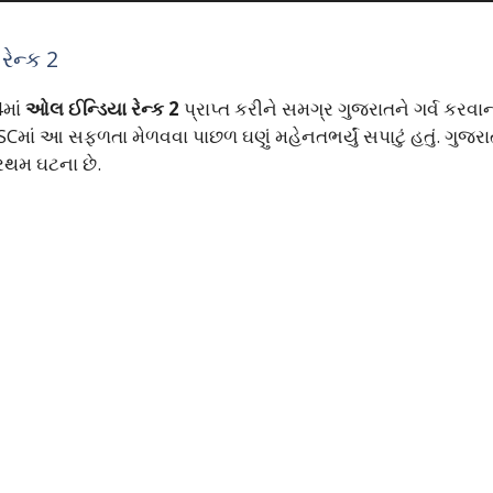
ેન્ક 2
માં
ઓલ ઈન્ડિયા રેન્ક 2
પ્રાપ્ત કરીને સમગ્ર ગુજરાતને ગર્વ કરવા
Cમાં આ સફળતા મેળવવા પાછળ ઘણું મહેનતભર્યું સપાટું હતું. ગુજરા
રથમ ઘટના છે.