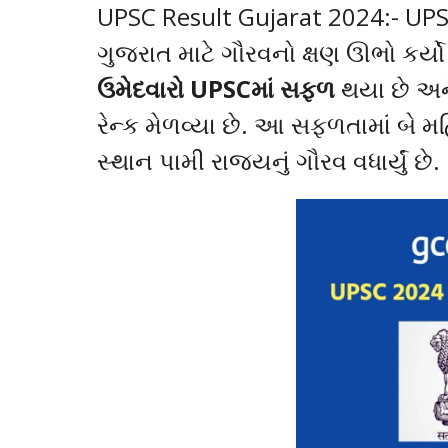
UPSC Result Gujarat 2024:- UPSC
ગુજરાત માટે ગૌરવનો ક્ષણ ઊભો કર્ય
ઉમેદવારો UPSCમાં સફળ
થયા છે અન
રેન્ક મેળવ્યા છે. આ સફળતામાં બે મ
સ્થાન પામી રાજ્યનું ગૌરવ વધાર્યું છે.