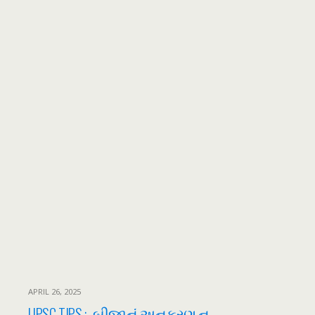
APRIL 26, 2025
UPSC TIPS :- બીજાનું અનુકરણ ન