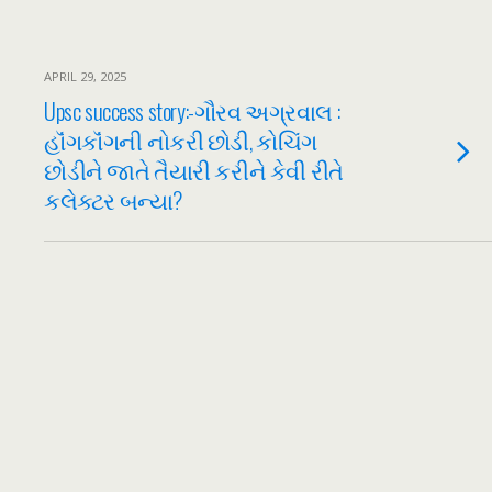
APRIL 29, 2025
Upsc success story:-ગૌરવ અગ્રવાલ :
હૉંગકૉંગની નોકરી છોડી, કોચિંગ
છોડીને જાતે તૈયારી કરીને કેવી રીતે
કલેક્ટર બન્યા?