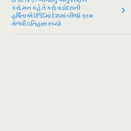
કરો, મન કહે તે કરો, વડોદરાની
હર્ષિતાએ UPSCમાં દેશમાં બીજો ક્રમ
મેળવી ઇતિહાસ રચ્યો