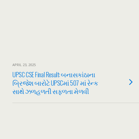
APRIL 23, 2025
UPSC CSE Final Result: બનાસકાંઠાના
બ્રિજેશ બારોટે UPSCમાં 507 માં રેન્ક
સાથે ઝળહળતી સફળતા મેળવી