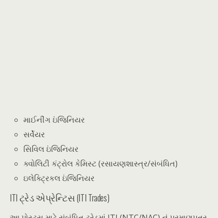
માઈનીંગ ઇંજિનિયર
સર્વેયર
સિવિલ ઇંજિનિયર
ક્વોલિટી કંટ્રોલ કેમિસ્ટ (રસાયણશાસ્ત્ર/સંબંધિત)
ઇલેક્ટ્રિકલ ઇંજિનિયર
ITI ટ્રેડ એપ્રેન્ટિસ (ITI Trades)
આ પોસ્ટ્સ માટે સંબંધિત ટ્રેડમાં ITI (NTC/NAC) નું પ્રમાણપત્ર