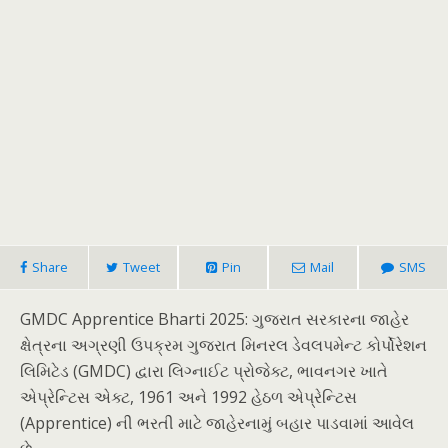
Share
Tweet
Pin
Mail
SMS
GMDC Apprentice Bharti 2025: ગુજરાત સરકારના જાહેર
ક્ષેત્રના અગ્રણી ઉપક્રમ ગુજરાત મિનરલ ડેવલપમેન્ટ કોર્પોરેશન
લિમિટેડ (GMDC) દ્વારા લિગ્નાઈટ પ્રોજેક્ટ, ભાવનગર ખાતે
એપ્રેન્ટિસ એક્ટ, 1961 અને 1992 હેઠળ એપ્રેન્ટિસ
(Apprentice) ની ભરતી માટે જાહેરનામું બહાર પાડવામાં આવેલ