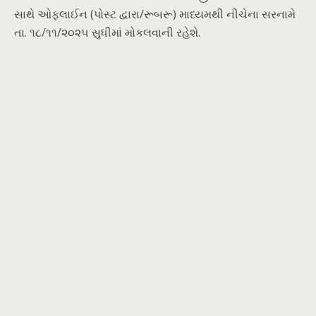
સાથે ઓફલાઈન (પોસ્ટ દ્વારા/રૂબરૂ) માધ્યમથી નીચેના સરનામે
તા. ૧૮/૧૧/૨૦૨૫ સુધીમાં મોકલવાની રહેશે.