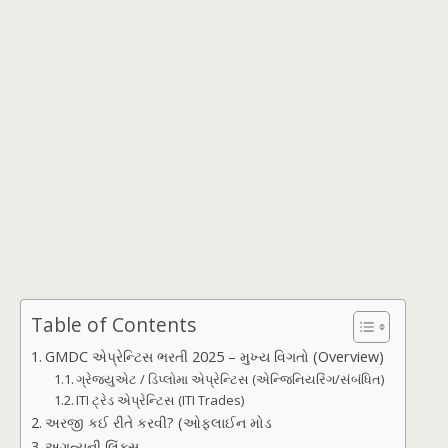
Table of Contents
GMDC એપ્રેન્ટિસ ભરતી 2025 – મુખ્ય વિગતો (Overview)
ગ્રેજ્યુએટ / ડિપ્લોમા એપ્રેન્ટિસ (એન્જિનિયરિંગ/સંબંધિત)
ITI ટ્રેડ એપ્રેન્ટિસ (ITI Trades)
અરજી કઈ રીતે કરવી? (ઓફલાઈન મોડ
અગત્યની લિંક્સ