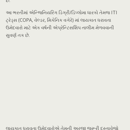
છે.
આ ભરતીમાં એન્જિનિયરિંગ ડિગ્રી/ડિપ્લોમા ધારકો તેમજ ITI
ટ્રેડ્સ (COPA, વેલ્ડર, મિકેનિક વગેરે) માં લાયકાત ધરાવતા
ઉમેદવારો માટે એક વર્ષની એપ્રેન્ટિસશિપ તાલીમ મેળવવાની
સુવર્ણ તક છે.
લાયકાત ધરાવતા ઉમેદવારોએ તેમની અરજી જરૂરી દસ્તાવેજો