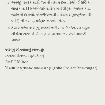
અરજી પત્રક સાથે જરૂરી તમામ દસ્તાવેજો (શૈક્ષણિક
લાયકાત, ITI/એન્જિનિયરિંગ માર્કશીટ્સ, આધાર કાર્ડ,
જાતિનો દાખલો, એપ્રેન્ટિસશીપ પોર્ટલ રજીસ્ટ્રેશન ID
વગેરે) ની સ્વ-પ્રમાણિત નકલો જોડવી.
તૈયાર કરેલ અરજી, છેલ્લી તારીખ ૧૮/૧૧/૨૦૨૫ પહેલાં
નીચેના સરનામે પોસ્ટ દ્વારા અથવા રૂબરૂમાં મોકલી
આપવી.
અરજી મોકલવાનું સરનામું:
જનરલ મેનેજર (પ્રોજેકટ)
GMDC લિમિટેડ
લિગ્નાઈટ પ્રોજેકટ ભાવનગર (Lignite Project Bhavnagar)