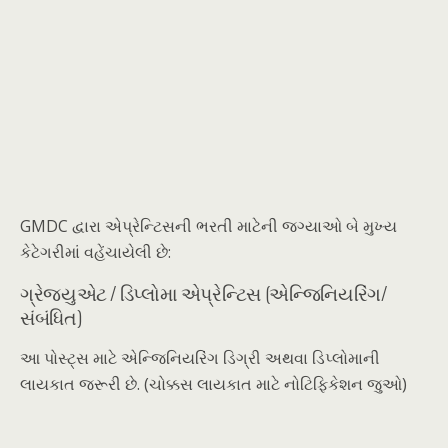
GMDC દ્વારા એપ્રેન્ટિસની ભરતી માટેની જગ્યાઓ બે મુખ્ય
કેટેગરીમાં વહેંચાયેલી છે:
ગ્રેજ્યુએટ / ડિપ્લોમા એપ્રેન્ટિસ (એન્જિનિયરિંગ/
સંબંધિત)
આ પોસ્ટ્સ માટે એન્જિનિયરિંગ ડિગ્રી અથવા ડિપ્લોમાની
લાયકાત જરૂરી છે. (ચોક્કસ લાયકાત માટે નોટિફિકેશન જુઓ)