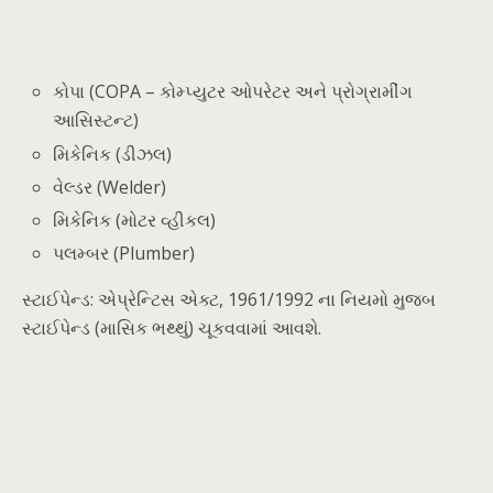
કોપા (COPA – કોમ્પ્યુટર ઓપરેટર અને પ્રોગ્રામીંગ
આસિસ્ટન્ટ)
મિકેનિક (ડીઝલ)
વેલ્ડર (Welder)
મિકેનિક (મોટર વ્હીકલ)
પલમ્બર (Plumber)
સ્ટાઈપેન્ડ: એપ્રેન્ટિસ એક્ટ, 1961/1992 ના નિયમો મુજબ
સ્ટાઈપેન્ડ (માસિક ભથ્થું) ચૂકવવામાં આવશે.