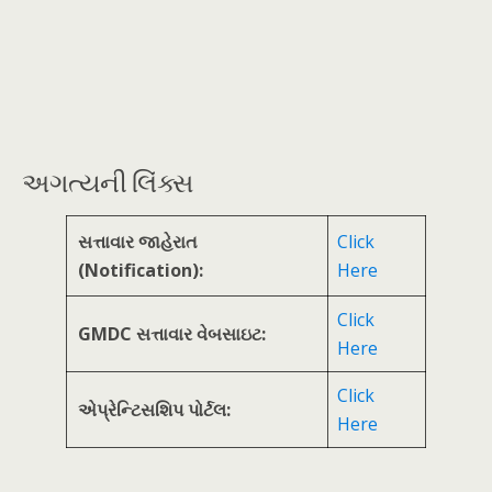
અગત્યની લિંક્સ
સત્તાવાર જાહેરાત
Click
(Notification):
Here
Click
GMDC સત્તાવાર વેબસાઇટ:
Here
Click
એપ્રેન્ટિસશિપ પોર્ટલ:
Here