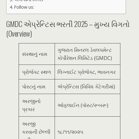
Follow us:
GMDC એપ્રેન્ટિસ ભરતી 2025 – મુખ્ય વિગતો
(Overview)
ગુજરાત મિનરલ ડેવલપમેન્ટ
સંસ્થાનું નામ
કોર્પોરેશન લિમિટેડ (GMDC)
પ્રોજેક્ટ સ્થળ
લિગ્નાઈટ પ્રોજેક્ટ, ભાવનગર
પોસ્ટનું નામ
એપ્રેન્ટિસ (વિવિધ કેટેગરીમાં)
અરજીનો
ઓફલાઈન (પોસ્ટ/રૂબરૂ)
પ્રકાર
અરજી
કરવાની છેલ્લી
૧૮/૧૧/૨૦૨૫