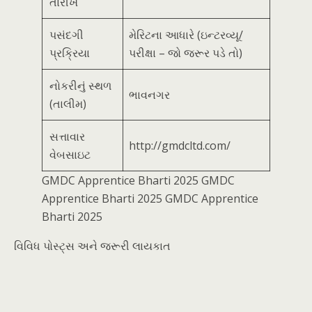
તારીખ
પસંદગી
મેરિટના આધારે (ઇન્ટરવ્યૂ/
પ્રક્રિયા
પરીક્ષા – જો જરૂર પડે તો)
નોકરીનું સ્થળ
ભાવનગર
(તાલીમ)
સત્તાવાર
http://gmdcltd.com/
વેબસાઇટ
GMDC Apprentice Bharti 2025 GMDC
Apprentice Bharti 2025 GMDC Apprentice
Bharti 2025
વિવિધ પોસ્ટ્સ અને જરૂરી લાયકાત