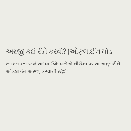
અરજી કઈ રીતે કરવી? (ઓફલાઈન મોડ
રસ ધરાવતા અને લાયક ઉમેદવારોએ નીચેના પગલાં અનુસરીને
ઓફલાઈન અરજી કરવાની રહેશે: