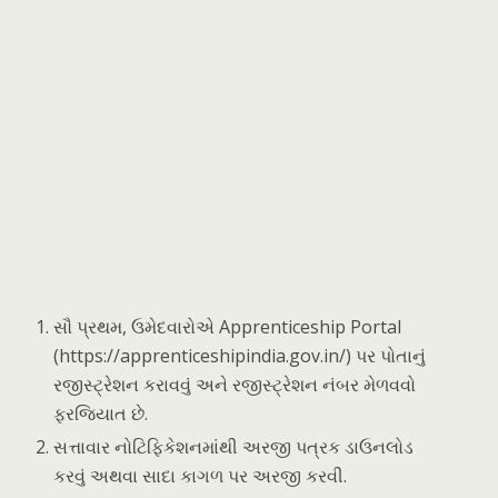
સૌ પ્રથમ, ઉમેદવારોએ Apprenticeship Portal
(https://apprenticeshipindia.gov.in/) પર પોતાનું
રજીસ્ટ્રેશન કરાવવું અને રજીસ્ટ્રેશન નંબર મેળવવો
ફરજિયાત છે.
સત્તાવાર નોટિફિકેશનમાંથી અરજી પત્રક ડાઉનલોડ
કરવું અથવા સાદા કાગળ પર અરજી કરવી.