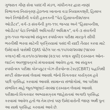
ગુજરાત ગૌણ સેવા પસંદગી મંડળ, ગાંધીનગર દ્વારા નાણાં
વિભાગના નિયંત્રણ હેઠળના ખાતાના વડા નિયામકશ્રી, હિસાબ
અને તિજોરીની કચેરી હસ્તકની “પેટા હિસાબનીશ/સબ
ઓડીટર”, વર્ગ-૩ સંવર્ગની કુલ-૧૧૬ જગ્યા અને “હિસાબનીશ,
ઓડીટર/ પેટા તિજોરી અધિકારી/ અધિક્ષક”, વર્ગ-૩ સંવર્ગની
કુલ-૧૫૦ જગ્યાઓ સંયુક્ત સ્પર્ધાત્મક પરીક્ષા મારફતે સીધી
ભરતીથી ભરવા માટેની પ્રક્રિયામાં પસંદગી યાદી તૈયાર કરવા માટે
ઉમેદવારો પાસેથી OJAS પોર્ટલ પર તા.૧૫/૦૨/૨૦૨૪ (૧૪:૦૦
કલાક) થી તા.૦૧/૦૩/૨૦૨૪ (૨૩:૫૯ કલાક સુધી) દરમ્યાન ઓન-
લાઈન અરજીપત્રકો મંગાવવામાં આવેલ હતા. આ સંયુક્ત
સ્પર્ધાત્મક પરીક્ષા કોમ્પ્યુટર બેઝ રીસ્પોન્સ ટેસ્ટ(CBRT) પદ્ધતિથી
મલ્ટી સેશન્સમાં લેવામાં આવશે. જેનો વિગતવાર કાર્યક્રમ હવે
પછી પ્રસિદ્ધ કરવામાં આવશે. સામાન્ય સંજોગોમાં, આ પરીક્ષા
સંભવિત માહે જૂન/જૂલાઈ-૨૦૨૪ દરમ્યાન લેવામાં આવશે.
પરીક્ષાનો વિગતવાર અભ્યાસક્રમ જાહેરાતમાં અગાઉ પ્રસિદ્ધ
કરવામાં આવેલ હતો જ તેમ છતાં પણ ઉમેદવારોની જાણ અર્થે પુન:
આ સાથે પ્રસિદ્ધ કરવામાં આવે છે.