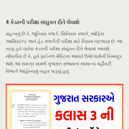
4 કેડરની પરીક્ષા સંયુક્ત રીતે લેવાશે
મહત્વનું છે કે, જૂનિયર ક્લાર્ક, સિનિયર ક્લાર્ક, ઓફિસ
આસિસ્ટન્ટ અને હેડ ક્લાર્કની પરીક્ષા માટે નિયમ બદલાયા છે. આ
તરફ હવે ચારેય કેડરની પરીક્ષા સંયુક્ત રીતે લેવામાં આવશે.
નોંધનીય છે કે, હવે ફાઈનલ મેરિટના આધારે ઉમેદવારોની નિમણૂક
થશે. આ સમગ્ર મામલે ગુજરાત રાજ્યના સામાન્ય વહીવટી
વિભાગે જાહેરનામું બહાર પાડ્યું હતું.