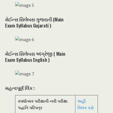
મેઈન્સ સિલેબસ ગુજરાતી (Main
Exam Syllabus
Gujarati )
મેઈન્સ સિલેબસ અંગ્રેજી ( Main
Exam Syllabus
English )
મહત્વપૂર્ણ લિંક :
સ્પર્ધાત્મક પરીક્ષાની નવી પરીક્ષા
અહીં
પદ્ધતિ
પરિપત્ર
ક્લિક કરો