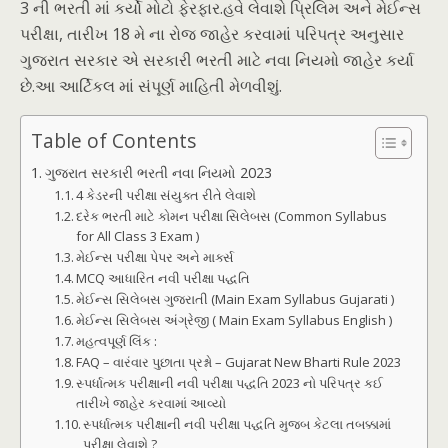
3 ની ભરતી માં કર્યો મોટો ફેરફાર.હવે લેવાશે પ્રિલિમ અને મેઈન્સ
પરીક્ષા, તારીખ 18 મે ના રોજ જાહેર કરવામાં પરિપત્ર અનુસાર
ગુજરાત સરકાર એ સરકારી ભરતી માટે નવા નિયમો જાહેર કર્યા
છે.આ આર્ટિકલ માં સંપૂર્ણ માહિતી મેળવીશું.
Table of Contents
ગુજરાત સરકારી ભરતી નવા નિયમો 2023
4 કેડરની પરીક્ષા સંયુક્ત રીતે લેવાશે
દરેક ભરતી માટે કોમન પરીક્ષા સિલેબસ (Common Syllabus
for All Class 3 Exam )
મેઈન્સ પરીક્ષા પેપર અને માર્ક્સ
MCQ આધારિત નવી પરીક્ષા પદ્ધતિ
મેઈન્સ સિલેબસ ગુજરાતી (Main Exam Syllabus Gujarati )
મેઈન્સ સિલેબસ અંગ્રેજી ( Main Exam Syllabus English )
મહત્વપૂર્ણ લિંક :
FAQ – વારંવાર પુછાતા પ્રશ્નો – Gujarat New Bharti Rule 2023
સ્પર્ધાત્મક પરીક્ષાની નવી પરીક્ષા પદ્ધતિ 2023 નો પરિપત્ર કઈ
તારીખે જાહેર કરવામાં આવ્યો
સ્પર્ધાત્મક પરીક્ષાની નવી પરીક્ષા પદ્ધતિ મુજબ કેટલા તબક્કામાં
પરીક્ષા લેવાશે ?