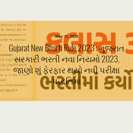
May 21, 2023
Gujarat New Bharti Rule 2023 : ગુજરાત
સરકારી ભરતી નવા નિયમો 2023,
જાણો શું ફેરફાર થયો નવી પરીક્ષા
પદ્ધતિમાં