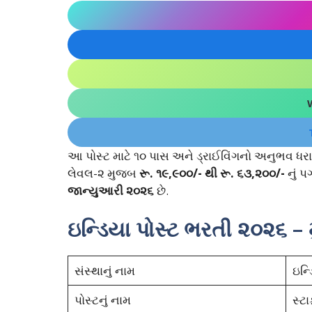
આ પોસ્ટ માટે ૧૦ પાસ અને ડ્રાઈવિંગનો અનુભવ ધરાવ
લેવલ-૨ મુજબ
રૂ. ૧૯,૯૦૦/- થી રૂ. ૬૩,૨૦૦/-
નું પ
જાન્યુઆરી ૨૦૨૬
છે.
ઇન્ડિયા પોસ્ટ ભરતી ૨૦૨૬ – 
સંસ્થાનું નામ
ઇન્
પોસ્ટનું નામ
સ્ટ