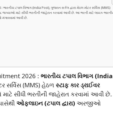
: ભારતીય ટપાલ વિભાગ (India Post), ગુજરાત સર્કલ દ્વારા મેઇલ મોટર સર્વિસ (MMS)
કુલ ૪૮ જગ્યાઓ માટે સીધી ભરતીની જાહેરાત કરવામાં આવી છે. આ ભરતી માટે લાયક ભારત
મંગાવવામાં આવી છે.
ruitment 2026 :
ભારતીય ટપાલ વિભાગ (India
ોટર સર્વિસ (MMS) હેઠળ
સ્ટાફ કાર ડ્રાઈવર
માટે સીધી ભરતીની જાહેરાત કરવામાં આવી છે
પાસેથી
ઓફલાઇન (ટપાલ દ્વારા)
અરજીઓ