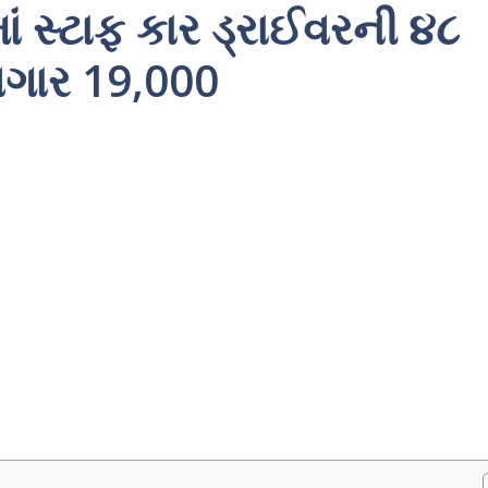
ાં સ્ટાફ કાર ડ્રાઈવરની ૪૮
ગાર 19,000