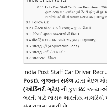
India Post Staff Car Driver Recruitment 2026 
હેઠળ સ્ટાફ કાર ડ્રાઈવર (ઓર્ડિનરી ગ્રેડ) ની 
નાગરિકો પાસેથી ઓફલાઇન (ટપાલ દ્વારા) અરજીઓ 
Follow us:
ઇન્ડિયા પોસ્ટ ભરતી ૨૦૨૬ – મુખ્ય વિગતો
કેટેગરી મુજબ જગ્યાઓની વિગત
શૈક્ષણિક લાયકાત અને અનુભવ (Eligibility)
અરજી ફી (Application Fees)
અરજી કઈ રીતે કરવી?
અગત્યની લિંક્સ
India Post Staff Car Driver Rec
Post), ગુજરાત સર્કલ
દ્વારા મેઇલ મ
(ઓર્ડિનરી ગ્રેડ)
ની કુલ
૪૮
જગ્યાઓ 
ભરતી માટે લાયક ભારતીય નાગરિકો 
મંગાવવામાં આવી છે.