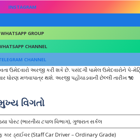
INSTAGRAM
FACEBOOK
WHATSAPP GROUP
WHATSAPP CHANNEL
TELEGRAM CHANNEL
તા ઉમેદવારો અરજી કરી શકે છે. પસંદગી પામેલ ઉમેદવારોને પે-મેટ્
ગાર ધોરણ મળવાપાત્ર થશે. અરજી પહોંચાડવાની છેલ્લી તારીખ
૧૯
મુખ્ય વિગતો
ડિયા પોસ્ટ (ભારતીય ટપાલ વિભાગ), ગુજરાત સર્કલ
ાફ કાર ડ્રાઈવર (Staff Car Driver – Ordinary Grade)