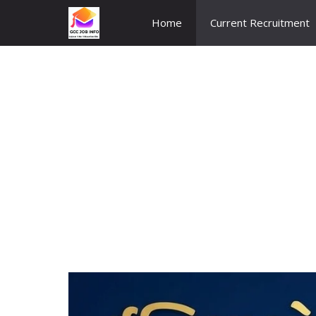
Skip
Home
Current Recruitment
to
content