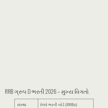
RRB ગ્રુપ D ભરતી 2026 – મુખ્ય વિગતો
સંસ્થા
રેલવે ભરતી બોર્ડ (RRBs)