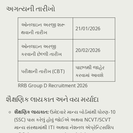
અગત્યની તારીખો
ઓનલાઇન અરજી શરૂ
21/01/2026
થવાની તારીખ
ઓનલાઇન અરજી
20/02/2026
કરવાની છેલ્લી તારીખ
પાછળથી જાહેર
પરીક્ષાની તારીખ (CBT)
કરવામાં આવશે
RRB Group D Recruitment 2026
શૈક્ષણિક લાયકાત અને વય મર્યાદા
શૈક્ષણિક લાયકાત:
ઉમેદવારે માન્ય બોર્ડમાંથી ધોરણ-10
(SSC) પાસ કરેલું હોવું જોઈએ અથવા NCVT/SCVT
માન્ય સંસ્થામાંથી ITI અથવા નેશનલ એપ્રેન્ટિસશિપ