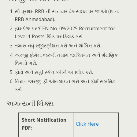
સૌ પ્રથમ RRB ની સત્તાવાર વેબસાઇટ પર જાઓ (દા.ત.
RRB Ahmedabad).
હોમપેજ પર ‘CEN No. 09/2025 Recruitment for
Level 1 Posts’ લિંક પર ક્લિક કરો.
તમારું નવું રજીસ્ટ્રેશન કરો અને લોગિન કરો.
અરજી ફોર્મમાં જરૂરી તમામ વ્યક્તિગત અને શૈક્ષણિક
વિગતો ભરો.
ફોટો અને સહી સ્કેન કરીને અપલોડ કરો.
નિયત અરજી ફી ઓનલાઇન ભરો અને ફોર્મ સબમિટ
કરો.
અગત્યની લિંક્સ
Short Notification
Click Here
PDF: