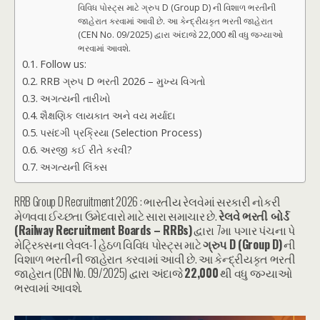
વિવિધ પોસ્ટ્સ માટે ગ્રુપ D (Group D) ની વિશાળ ભરતીની
જાહેરાત કરવામાં આવી છે. આ કેન્દ્રીયકૃત ભરતી જાહેરાત
(CEN No. 09/2025) દ્વારા અંદાજે 22,000 થી વધુ જગ્યાઓ
ભરવામાં આવશે.
Follow us:
RRB ગ્રુપ D ભરતી 2026 – મુખ્ય વિગતો
અગત્યની તારીખો
શૈક્ષણિક લાયકાત અને વય મર્યાદા
પસંદગી પ્રક્રિયા (Selection Process)
અરજી કઈ રીતે કરવી?
અગત્યની લિંક્સ
RRB Group D Recruitment 2026 : ભારતીય રેલવેમાં સરકારી નોકરી
મેળવવા ઈચ્છતા ઉમેદવારો માટે સારા સમાચાર છે.
રેલવે ભરતી બોર્ડ
(Railway Recruitment Boards – RRBs)
દ્વારા 7મા પગાર પંચના પે
મેટ્રિક્સના લેવલ-1 હેઠળ વિવિધ પોસ્ટ્સ માટે
ગ્રુપ D (Group D)
ની
વિશાળ ભરતીની જાહેરાત કરવામાં આવી છે. આ કેન્દ્રીયકૃત ભરતી
જાહેરાત (CEN No. 09/2025) દ્વારા અંદાજે
22,000
થી વધુ જગ્યાઓ
ભરવામાં આવશે.