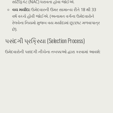
સર્ટિફિકેટ (NAC) ધરાવતા હોવા જોઈએ.
વય મર્યાદા:
ઉમેદવારની ઉંમર સામાન્ય રીતે 18 થી 33
વર્ષ વચ્ચે હોવી જોઈએ. (અનામત વર્ગના ઉમેદવારોને
રેલવેના નિયમો મુજબ વય મર્યાદામાં છૂટછાટ મળવાપાત્ર
છે).
પસંદગી પ્રક્રિયા (Selection Process)
ઉમેદવારોની પસંદગી નીચેના તબક્કાઓ દ્વારા કરવામાં આવશે: