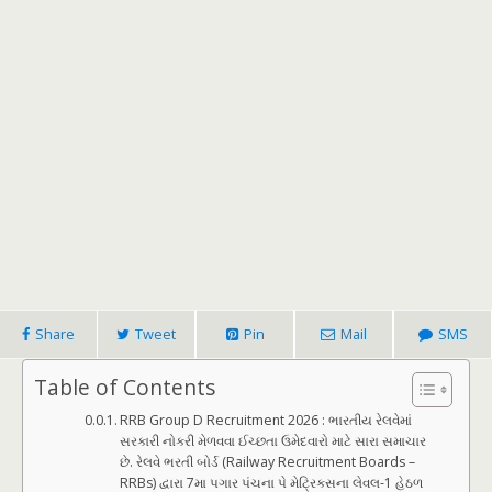
Share
Tweet
Pin
Mail
SMS
Table of Contents
RRB Group D Recruitment 2026 : ભારતીય રેલવેમાં
સરકારી નોકરી મેળવવા ઈચ્છતા ઉમેદવારો માટે સારા સમાચાર
છે. રેલવે ભરતી બોર્ડ (Railway Recruitment Boards –
RRBs) દ્વારા 7મા પગાર પંચના પે મેટ્રિક્સના લેવલ-1 હેઠળ