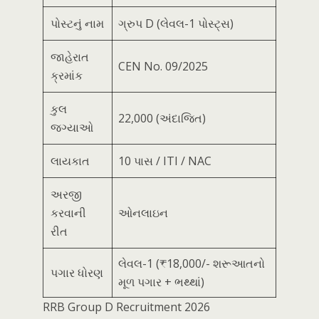
પોસ્ટનું નામ
ગ્રુપ D (લેવલ-1 પોસ્ટ્સ)
જાહેરાત
CEN No. 09/2025
ક્રમાંક
કુલ
22,000 (અંદાજિત)
જગ્યાઓ
લાયકાત
10 પાસ / ITI / NAC
અરજી
કરવાની
ઓનલાઇન
રીત
લેવલ-1 (₹18,000/- શરૂઆતનો
પગાર ધોરણ
મૂળ પગાર + ભથ્થાં)
RRB Group D Recruitment 2026