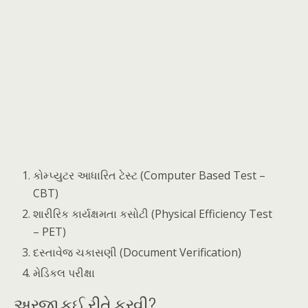
કોમ્પ્યુટર આધારિત ટેસ્ટ (Computer Based Test –
CBT)
શારીરિક કાર્યક્ષમતા કસોટી (Physical Efficiency Test
– PET)
દસ્તાવેજ ચકાસણી (Document Verification)
મેડિકલ પરીક્ષા
અરજી કઈ રીતે કરવી?