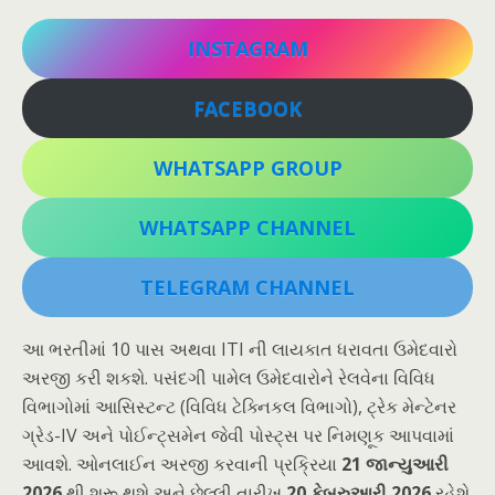
INSTAGRAM
FACEBOOK
WHATSAPP GROUP
WHATSAPP CHANNEL
TELEGRAM CHANNEL
આ ભરતીમાં 10 પાસ અથવા ITI ની લાયકાત ધરાવતા ઉમેદવારો
અરજી કરી શકશે. પસંદગી પામેલ ઉમેદવારોને રેલવેના વિવિધ
વિભાગોમાં આસિસ્ટન્ટ (વિવિધ ટેક્નિકલ વિભાગો), ટ્રેક મેન્ટેનર
ગ્રેડ-IV અને પોઈન્ટ્સમેન જેવી પોસ્ટ્સ પર નિમણૂક આપવામાં
આવશે. ઓનલાઈન અરજી કરવાની પ્રક્રિયા
21 જાન્યુઆરી
2026
થી શરૂ થશે અને છેલ્લી તારીખ
20 ફેબ્રુઆરી 2026
રહેશે.