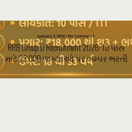
January 3, 2026 • No Comments
RRB Group D Recruitment 2026: 10 પાસ
માટે 22,000 જગ્યાઓ પર બમ્પર ભરતી