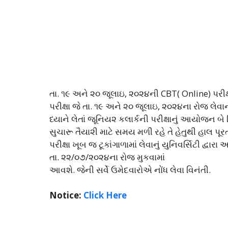
તા. ૧૯ અને ૨૦ જૂલાઇ, ૨૦૨૪ની CBT( Online) પરી
પરીક્ષા જે તા. ૧૯ અને ૨૦ જૂલાઇ, ૨૦૨૪ના રોજ લેવા
ધ્યાને લેતાં જૂનિય૨ કલાર્કની પરીક્ષાનું આયોજન 
સુચારૂ તૈયા૨ી માટે સમય મળી રહે તે હેતુથી હાલ પૂ
પરીક્ષા ખૂબ જ ટૂકાંગાળામાં લેવાનું યુનિવર્સિટી દ
તા. ૨૨/૦૭/૨૦૨૪ના રોજ મુકવામાં
આવશે. જેની સર્વે ઉમેદવારોએ નોંધ લેવા વિનંતી.
Notice:
Click Here