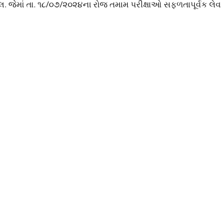
. જેમાં તા. ૧૮/૦૭/૨૦૨૪ના રોજ તમામ પરીક્ષાઓ સફળતાપૂર્વક લેવ