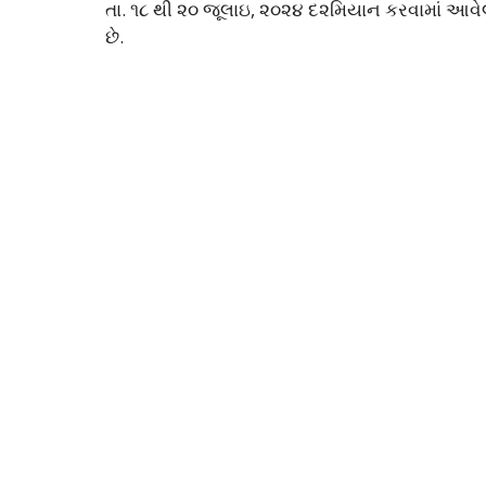
તા. ૧૮ થી ૨૦ જૂલાઇ, ૨૦૨૪ દ૨મિયાન કરવામાં આવેલ
છે.