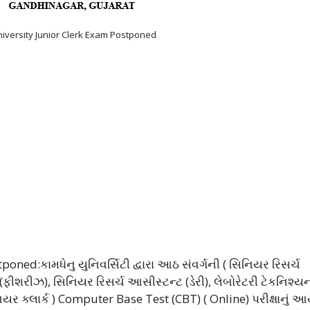
versity Junior Clerk Exam Postponed
ed:કામધેનુ યુનિવર્સિટી દ્વારા આઠ સંવર્ગની ( સિનિયર રિસર્ચ
ફીશરીઝ), સિનિયર રિસર્ચ આસીસ્ટન્ટ (ડેરી), લેબોરેટરી ટેકનિશ્ય
ર ક્લાર્ક ) Computer Base Test (CBT) ( Online) પરીક્ષાનું