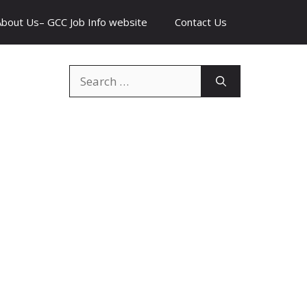
About Us– GCC Job Info website
Contact Us
Search
for: