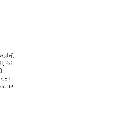
ાર્કની
, તેને
ની
ી CBT
સાઇટ ૫૨