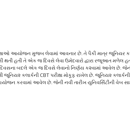
ક્ષાઓ આયોજન મુજબ લેવામાં આવનાર છે. તે પૈકી માત્ર જૂનિયર કલ
ની થતી હતી તે એક જ દિવસે લેવા ઉમેદવારો દ્વારા રજૂઆત મળેલ હતી
બે દિવસના બદલે એક જ દિવસે લેવાનો નિર્ણય ક૨વામાં આવેલ છે. જે
રતી જૂનિય૨ કલાર્કની CBT પરીક્ષા મોકૂફ રાખેલ છે. જૂનિય૨ કલાર્કન
્વારા આયોજન કરવામાં આવેલ છે. જેની નવી તારીખ યુનિવર્સિટીની વેબ 