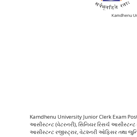
Kamdhenu Uni
Kamdhenu University Junior Clerk Exam Postpon
આસીસ્ટન્ટ (વેટરનરી), સિનિયર રિસર્ચ આસીસ્ટન્ટ (
આસીસ્ટન્ટ રજીસ્ટ્રાર, વેટ૨નરી ઓફિસર તથા જુનિય