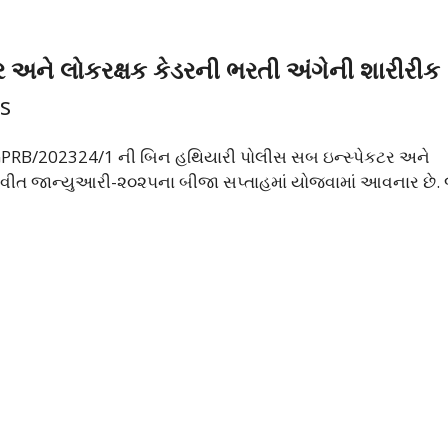
 અને લોકરક્ષક કેડરની ભરતી અંગેની શારીરીક
s
ંકઃ GPRB/202324/1 ની બિન હથિયારી પોલીસ સબ ઇન્સ્પેકટર અને
ભવીત જાન્યુઆરી-૨૦૨૫ના બીજા સપ્તાહમાં યોજવામાં આવનાર છે. જ