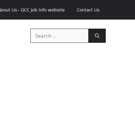
About Us– GCC Job Info website
Contact Us
Search
for: