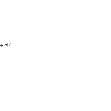
ે અંગે