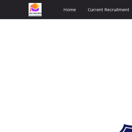
Skip
Home
Current Recruitment
to
content