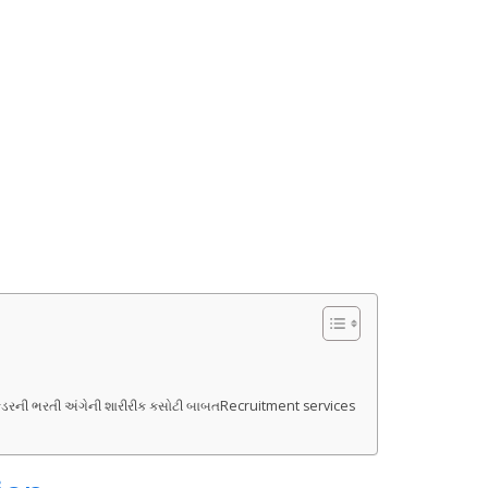
કેડરની ભરતી અંગેની શારીરીક કસોટી બાબતRecruitment services