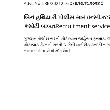
Advt. No. LRB/202122/2
:: તા.૧૭.૧૨.૨૦૨૪ ::
બિન હથિયારી પોલીસ સબ ઇન્સ્પેકટર
કસોટી બાબત
Recruitment service
ગુજરાત પોલીસ ભરતી બોર્ડ ધ્વારા જાહેરાત ક્રમા
લોકરક્ષક કેડરની ભરતી અંગેની શારીરીક કસોટી સં
તમામ ઉમેદવારોએ નોંધ લેવી.