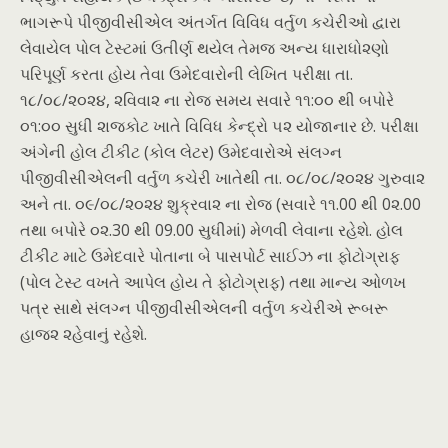
ભાગરૂપે પીજીવીસીએલ અંતર્ગત વિવિધ વર્તુળ કચેરીઓ દ્વારા
લેવાયેલ પોલ ટેસ્ટમાં ઉતીર્ણ થયેલ તેમજ અન્ય ધારાધો૨ણો
પરિપૂર્ણ કરતા હોય તેવા ઉમેદવારોની લેખિત પરીક્ષા તા.
૧૮/૦૮/૨૦૨૪, ૨વિવા૨ ના રોજ સમય સવારે ૧૧:૦૦ થી બપોરે
૦૧:૦૦ સુધી ૨ાજકોટ ખાતે વિવિધ કેન્દ્રો ૫૨ યોજાનાર છે. પરીક્ષા
અંગેની હોલ ટીકીટ (કોલ લેટર) ઉમેદવારોએ સંલગ્ન
પીજીવીસીએલની વર્તુળ કચેરી ખાતેથી તા. ૦૮/૦૮/૨૦૨૪ ગુરુવા૨
અને તા. ૦૯/૦૮/૨૦૨૪ શુક્રવા૨ ના રોજ (સવારે ૧૧.00 થી 0૨.00
તથા બપોરે ૦૨.30 થી 09.00 સુધીમાં) મેળવી લેવાના રહેશે. હોલ
ટીકીટ માટે ઉમેદવારે પોતાના બે પાસપોર્ટ સાઈઝ ના ફોટોગ્રાફ
(પોલ ટેસ્ટ વખતે આપેલ હોય તે ફોટોગ્રાફ) તથા માન્ય ઓળખ
પત્ર સાથે સંલગ્ન પીજીવીસીએલની વર્તુળ કચેરીએ રૂબરૂ
હાજ૨ ૨હેવાનું રહેશે.