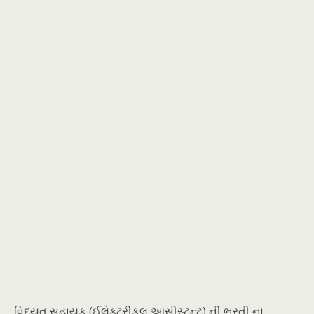
વિદ્યુત સહાયક (ઈલેક્ટ્રીકલ આસીસ્ટન્ટ) ની ભરતી ના