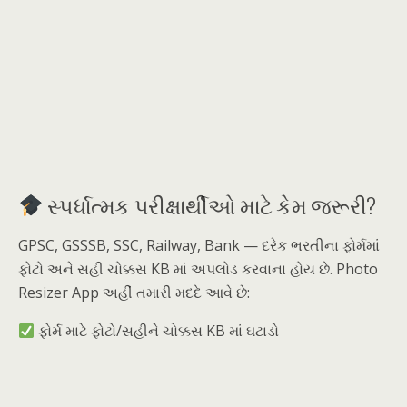
સ્પર્ધાત્મક પરીક્ષાર્થીઓ માટે કેમ જરૂરી?
GPSC, GSSSB, SSC, Railway, Bank — દરેક ભરતીના ફોર્મમાં
ફોટો અને સહી ચોક્કસ KB માં અપલોડ કરવાના હોય છે. Photo
Resizer App અહીં તમારી મદદે આવે છે:
ફોર્મ માટે ફોટો/સહીને ચોક્કસ KB માં ઘટાડો