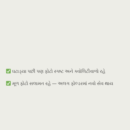
ઘટાડ્યા પછી પણ ફોટો સ્પષ્ટ અને ક્વોલિટીવાળો રહે
મૂળ ફોટો સલામત રહે — અલગ ફોલ્ડરમાં નવો સેવ થાય