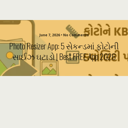
June 7, 2026 • No Comments
Photo Resizer App: 5 સેકન્ડમાં ફોટોની
સાઈઝ ઘટાડો | Best FREE App 2026