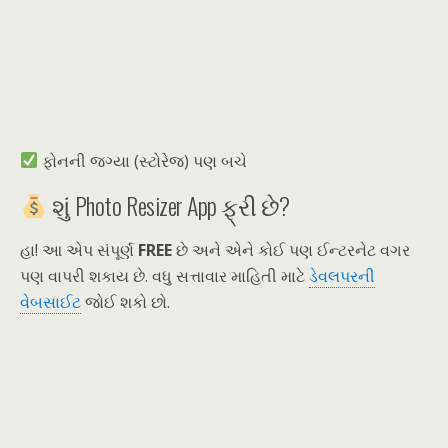
ફોનની જગ્યા (સ્ટોરેજ) પણ બચે
શું Photo Resizer App ફ્રી છે?
હા! આ એપ સંપૂર્ણ
FREE
છે અને એને કોઈ પણ ઈન્ટરનેટ વગર
પણ વાપરી શકાય છે. વધુ સત્તાવાર માહિતી માટે
ડેવલપરની
વેબસાઈટ
જોઈ શકો છો.