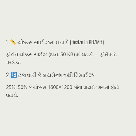
1.
ચોક્કસ સાઈઝમાં ઘટાડો (Resize to KB/MB)
ફોટોને ચોક્કસ સાઈઝ (દા.ત. 50 KB) માં ઘટાડો — ફોર્મ માટે
પરફેક્ટ.
2.
ટકાવારી કે ડાયમેન્શનથી રિસાઈઝ
25%, 50% કે ચોક્કસ 1600×1200 જેવા ડાયમેન્શનમાં ફોટો
ઘટાડો.