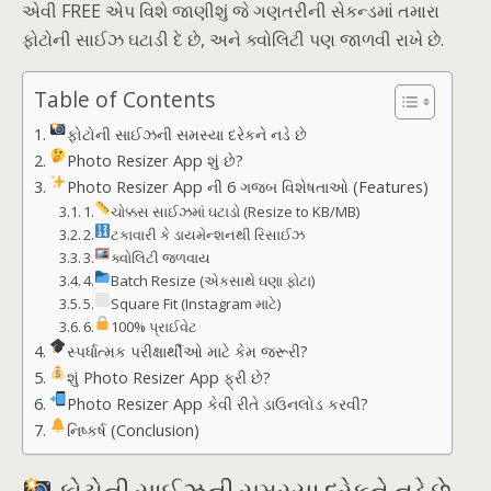
એવી FREE એપ વિશે જાણીશું જે ગણતરીની સેકન્ડમાં તમારા
ફોટોની સાઈઝ ઘટાડી દે છે, અને ક્વોલિટી પણ જાળવી રાખે છે.
Table of Contents
ફોટોની સાઈઝની સમસ્યા દરેકને નડે છે
Photo Resizer App શું છે?
Photo Resizer App ની 6 ગજબ વિશેષતાઓ (Features)
1.
ચોક્કસ સાઈઝમાં ઘટાડો (Resize to KB/MB)
2.
ટકાવારી કે ડાયમેન્શનથી રિસાઈઝ
3.
ક્વોલિટી જળવાય
4.
Batch Resize (એકસાથે ઘણા ફોટા)
5.
Square Fit (Instagram માટે)
6.
100% પ્રાઈવેટ
સ્પર્ધાત્મક પરીક્ષાર્થીઓ માટે કેમ જરૂરી?
શું Photo Resizer App ફ્રી છે?
Photo Resizer App કેવી રીતે ડાઉનલોડ કરવી?
નિષ્કર્ષ (Conclusion)
ફોટોની સાઈઝની સમસ્યા દરેકને નડે છે