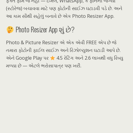
ફક્ત ફોર્મ જ નહીં — ઈમેલ, WhatsApp, કે ફોનની જગ્યા
(સ્ટોરેજ) બચાવવા માટે પણ ફોટોની સાઈઝ ઘટાડવી પડે છે. અને
આ કામ સૌથી સહેલું બનાવે છે એક Photo Resizer App.
Photo Resizer App શું છે?
Photo & Picture Resizer એ એક એવી FREE એપ છે જે
તમારા ફોટોની ફાઈલ સાઈઝ અને રિઝોલ્યુશન ઘટાડી આપે છે.
એને Google Play પર
4.5 રેટિંગ અને 2.6 લાખથી વધુ રિવ્યુ
મળ્યા છે — એટલે ભરોસાપાત્ર પણ ખરી.