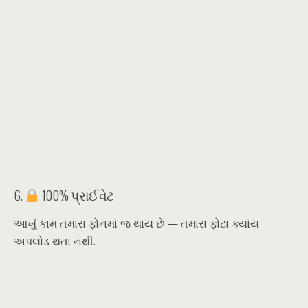
6.
100% પ્રાઈવેટ
આખું કામ તમારા ફોનમાં જ થાય છે — તમારા ફોટા ક્યાંય
અપલોડ થતા નથી.