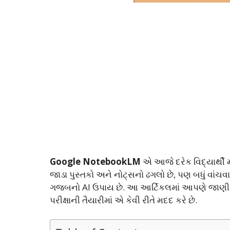
Google NotebookLM
એ આજે દરેક વિદ્યાર્થી 
જાડા પુસ્તકો અને નોટ્સનો ઢગલો છે, પણ બધું 
ગજબનો AI ઉપાય છે. આ આર્ટિકલમાં આપણે જાણીશું 
પરીક્ષાની તૈયારીમાં એ કેવી રીતે મદદ કરે છે.