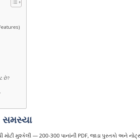
eatures)
ટ છે?
?
ી સમસ્યા
સૌથી મોટી મુશ્કેલી — 200-300 પાનાંની PDF, જાડા પુસ્તકો અને નોટ