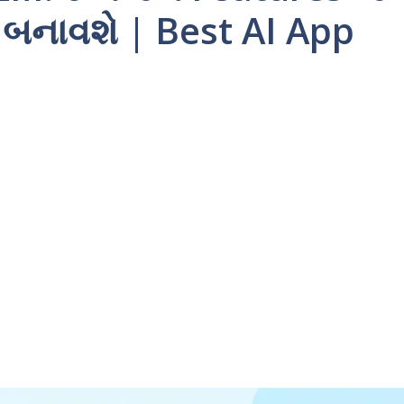
ળ બનાવશે | Best AI App