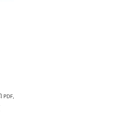
ટી PDF,
ો
ક