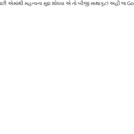
ા પછી એમાંથી મહત્વના મુદ્દા શોધવા એ તો બીજી માથાકૂટ! અહીં જ G