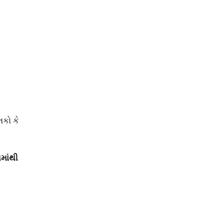
કો કે
માંથી