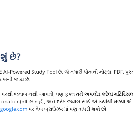
ં છે?
-Powered Study Tool છે, જે તમારી પોતાની નોટ્સ, PDF, પુસ્ત
ુટર બની જાય છે.
ેટ પરથી જવાબ નથી આપતી, પણ ફક્ત
તમે અપલોડ કરેલા મટિરિયલ
ination) નો ડર નહીં, અને દરેક જવાબ સાથે એ ક્યાંથી મળ્યો એ
.google.com
પર વેબ બ્રાઉઝરમાં પણ વાપરી શકો છો.