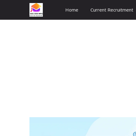
Skip
Home
Current Recruitment
to
content