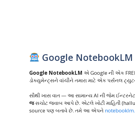
Google NotebookLM શુ
Google NotebookLM
એ Google ની એક FREE AI
ડોક્યુમેન્ટ્સને વાંચીને તમારા માટે એક પર્સનલ ટ્ય
સૌથી ખાસ વાત — આ સામાન્ય AI ની જેમ ઈન્ટરન
જ
સચોટ જવાબ આપે છે. એટલે ખોટી માહિતી (halluc
source પણ બતાવે છે. તમે આ એપને
notebooklm