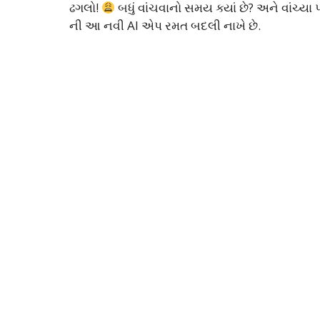
ઢગલો!
બધું વાંચવાનો સમય ક્યાં છે? અને વાંચ્ય
ની આ નવી AI એપ રમત બદલી નાખે છે.