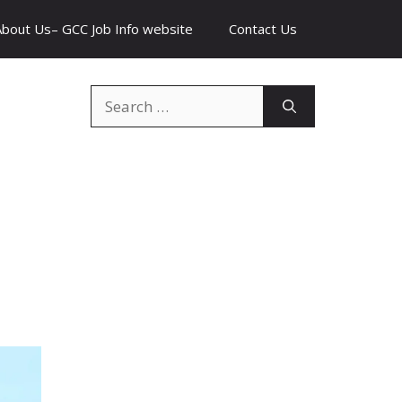
About Us– GCC Job Info website
Contact Us
Search
for: