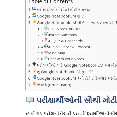
Table of Contents
પરીક્ષાર્થીઓની સૌથી મોટી સમસ્યા
Google NotebookLM શું છે?
Google NotebookLM ની 6 ગજબ વિશેષતાઓ (F
1.
PDF/Notes અપલોડ
2.
Instant Summary
3.
AI Quiz & Flashcards
4.
Audio Overview (Podcast)
5.
Mind Map
6.
Chat with your Notes
પરીક્ષાર્થીઓ માટે Google NotebookLM કેમ બેસ્
શું Google NotebookLM ફ્રી છે?
Google NotebookLM કેવી રીતે ડાઉનલોડ કરવી
નિષ્કર્ષ (Conclusion)
પરીક્ષાર્થીઓની સૌથી મોટ
સ્પર્ધાત્મક પરીક્ષાની તૈયારી કરતા વિદ્યાર્થીઓની 