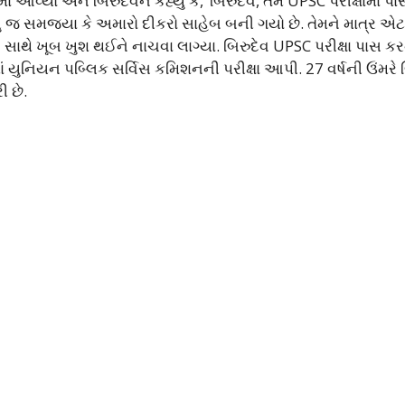
 આવ્યો અને બિરુદેવને કહ્યું કે, ‘બિરુદેવ, તમે UPSC પરીક્ષામાં 
ું જ સમજ્યા કે અમારો દીકરો સાહેબ બની ગયો છે. તેમને માત્ર એટ
સાથે ખૂબ ખુશ થઈને નાચવા લાગ્યા. બિરુદેવ UPSC પરીક્ષા પાસ ક
ાં યુનિયન પબ્લિક સર્વિસ કમિશનની પરીક્ષા આપી. 27 વર્ષની ઉંમરે બ
ી છે.