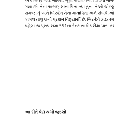
એક મિત્ર જોર જોરથી બૂમો પાડતો તેના મામાના ગામમાં
ગયા છો. તેના અભણ માતા પિતા ત્યાં હતા. તેઓ એટલ
સમજાયું અને બિરુદેવ તેના માતાપિતા અને સંબંધીઓ 
કાગલ તાલુકાનો પ્રથમ વિદ્યાર્થી છે. બિરુદેવે 2024મ
પહેલા જ પ્રયાસમાં 551ના રેન્ક સાથે પરીક્ષા પાસ કર
આ રીતે પેદા થયો જુસ્સો