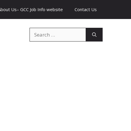
About Us– GCC Job Info website
Contact Us
Search
for: