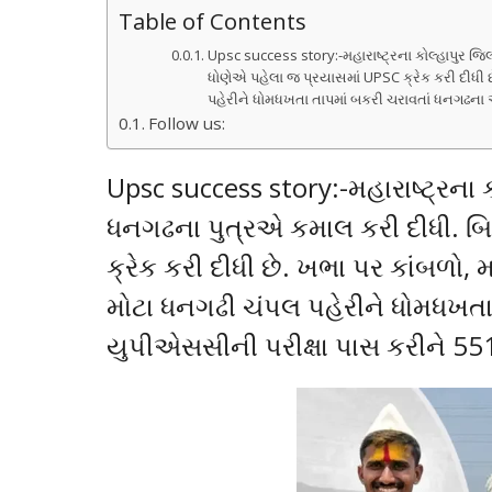
Table of Contents
Upsc success story:-મહારાષ્ટ્રના કોલ્હાપુર જિ
ધોણેએ પહેલા જ પ્રયાસમાં UPSC ક્રેક કરી દીધી છ
પહેરીને ધોમધખતા તાપમાં બકરી ચરાવતાં ધનગઢના આ
Follow us:
Upsc success story:-મહારાષ્ટ્રના
ધનગઢના પુત્રએ કમાલ કરી દીધી. બિર
ક્રેક કરી દીધી છે. ખભા પર કાંબળો, 
મોટા ધનગઢી ચંપલ પહેરીને ધોમધખત
યુપીએસસીની પરીક્ષા પાસ કરીને 551મ