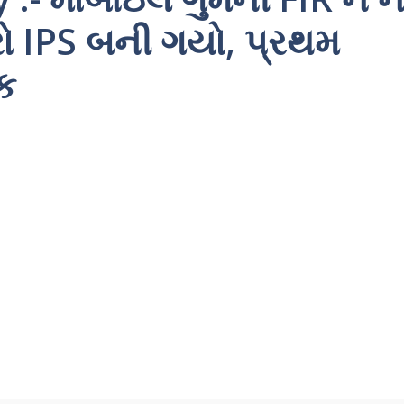
ો IPS બની ગયો, પ્રથમ
ક