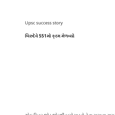
Upsc success story
બિરુદેવે 551મો ક્રમ મેળવ્યો