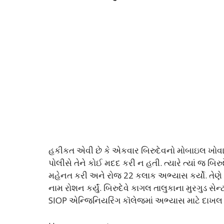
હકીકત એવી છે કે એકવાર બિરુદેવનો મોબાઇલ ખોવાઈ 
પોલીસે તેને કોઈ મદદ કરી ન હતી. ત્યારે ત્યાં જ બિરુ
મહેનત કરી અને રોજ 22 કલાક અભ્યાસ કર્યો. તેણે UP
નામ રોશન કર્યું. બિરુદેવે કાગલ તાલુકાના મુરગુડ સ
SIOP એન્જિનિયરિંગ કૉલેજમાં અભ્યાસ માટે દાખલ