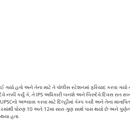
ગયો હતો અને તેના માટે તે પોલીસ સ્ટેશનમાં ફરિયાદ કરવા ગયો ત્
દેવે નક્કી કર્યું કે, તે IPS અધિકારી બનશે અને બિરુદેવે દિવસ રાત 
SCનો અભ્યાસ કરવા માટે દિલ્હીમાં કેમ્પ કર્યો અને તેના માતાપિતા
ેન્ટરમાંથી ધોરણ 10 અને 12મા સારા ગુણ સાથે પાસ થયો છે અને પુણે
 થયા હતા.