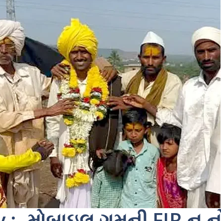
:- મોબાઇલ ગુમની FIR ન નો