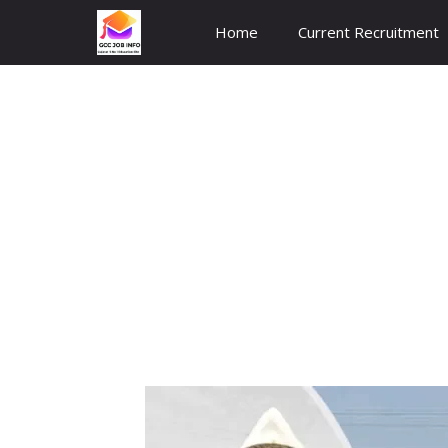
Skip
Home
Current Recruitment
to
content