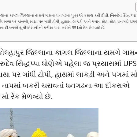
લ્લાના કાગલ જિલ્લાના યમગે ગામના ધનગઢના પુત્રએ કમાલ કરી દીધી. બિરુદેવ સિદ્ધપ્પા
ે. ખભા પર કાંબળો, માથા પર ગાંધી ટોપી, હાથમાં લાકડી અને પગમાં મોટા મોટા ધનગઢી ચંપ
 દીકરાએ યુપીએસસીની પરીક્ષા પાસ કરીને 551મો રેંક મેળવ્યો છે.
 કોલ્હાપુર જિલ્લાના કાગલ જિલ્લાના યમગે ગામ
ુદેવ સિદ્ધપ્પા ધોણેએ પહેલા જ પ્રયાસમાં UP
માથા પર ગાંધી ટોપી, હાથમાં લાકડી અને પગમાં મ
ા તાપમાં બકરી ચરાવતાં ધનગઢના આ દીકરાએ
ો રેંક મેળવ્યો છે.