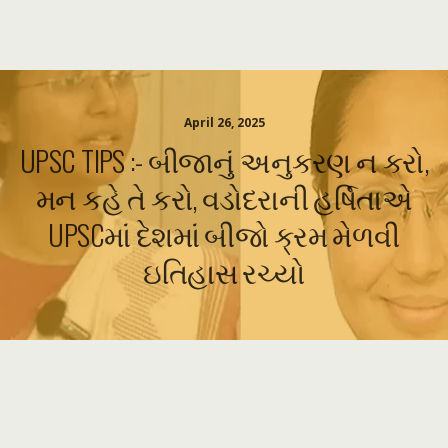
April 26, 2025
UPSC TIPS :- બીજાનું અનુકરણ ન કરો,
મન કહે તે કરો, વડોદરાની હર્ષિતાએ
UPSCમાં દેશમાં બીજો ક્રમ મેળવી
ઇતિહાસ રચ્યો