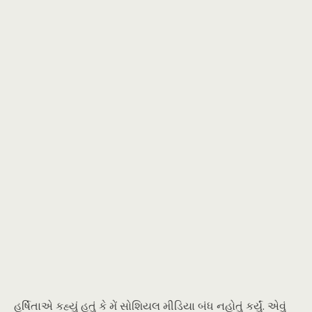
હર્ષિતાએ કહ્યું હતું કે મેં સોશિયલ મીડિયા બંધ નહોતું કર્યું. એવું