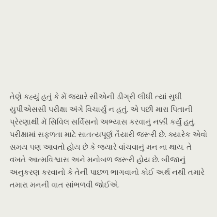
તેણે કહ્યું હતું કે મેં જ્યારે સીએની ડીગ્રી લીધી ત્યાં સુધી
યુપીએસસી પરીક્ષા અંગે વિચાર્યું ન હતું. એ પછી મારા પિતાની
પ્રેરણાથી મેં સિવિલ સર્વિસનો અભ્યાસ કરવાનું નક્કી કર્યું હતું.
પરીક્ષામાં સફળતા માટે સાતત્યપૂર્ણ તૈયારી જરૂરી છે. ક્યારેક એવો
સમય પણ આવતો હોય છે કે જ્યારે વાંચવાનું મન ના થાય. તે
વખતે આત્મવિશ્વાસ અને મનોબળ જરૂરી હોય છે. બીજાનું
અનુકરણ કરવાનો કે તેની પાછળ ભાગવાનો કોઈ અર્થ નથી તમારે
તમારા મનની વાત સાંભળવી જોઈએ.