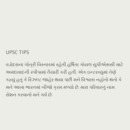
UPSC TIPS
વડોદરાના ગોત્રી વિસ્તારમાં રહેતી હર્ષિતા ગોયલ યુપીએસસી માટે
અમદાવાદની સ્પીપામાં તૈયારી કરી હતી. એક ઇન્ટરવ્યુમાં તેણે
કહ્યું હતું કે રિઝલ્ટ જાહેર થયા પછી મને વિશ્વાસ નહોતો થતો કે
મને આખા ભારતમાં બીજો ક્રમ મળ્યો છે. મારા પરિવારનું નામ
રોશન કરવાનો મને ગર્વ છે.