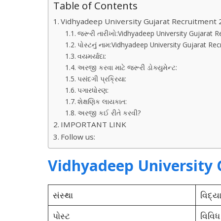
Table of Contents
Vidhyadeep University Gujarat Recruitment
જરૂરી તારીખો:Vidhyadeep University Gujarat 
પોસ્ટનું નામ:Vidhyadeep University Gujarat Re
વયમર્યાદા:
અરજી કરવા માટે જરૂરી ડોક્યુમેન્ટ:
પસંદગી પ્રક્રિયા:
પગારધોરણ:
શેક્ષણિક લાયકાત:
અરજી કઈ રીતે કરવી?
IMPORTANT LINK
Follow us:
Vidhyadeep University 
સંસ્થા
વિદ્યા
પોસ્ટ
વિવિધ