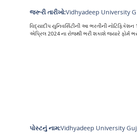
જરૂરી તારીખો:
Vidhyadeep University G
વિદ્યાદીપ યુનિવર્સિટીની આ ભરતીની નોટિફિકેશન 
એપ્રિલ 2024 ના રોજથી ભરી શકાશે જયારે ફોર્મ ભર
પોસ્ટનું નામ:
Vidhyadeep University Guj