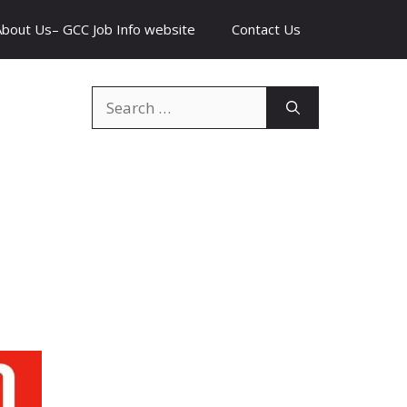
About Us– GCC Job Info website
Contact Us
Search
for: