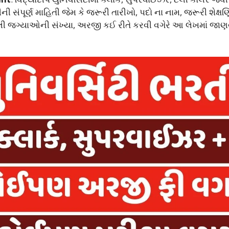
 સંપૂર્ણ માહિતી જેમ કે જરૂરી તારીખો, પદો ના નામ, જરૂરી શેક્ષ
ી જગ્યાઓની સંખ્યા, અરજી કઈ રીતે કરવી વગેરે આ લેખમાં જાણ