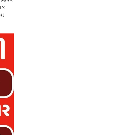
ણિક
વા