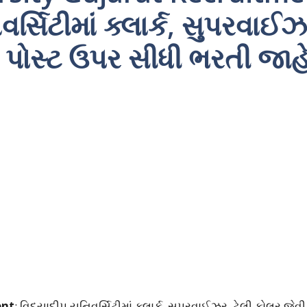
ર્સિટીમાં ક્લાર્ક, સુપરવાઈઝ
ધ પોસ્ટ ઉપર સીધી ભરતી જાહ
ent
: વિદ્યાદીપ યુનિવર્સિટીમાં ક્લાર્ક, સુપરવાઈઝર, ટેલી કોલર જેવી