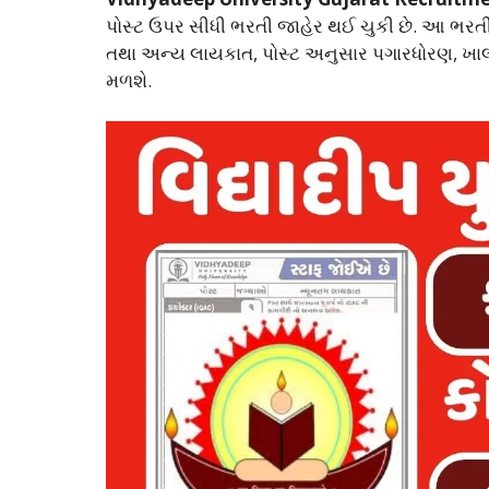
પોસ્ટ ઉપર સીધી ભરતી જાહેર થઈ ચુકી છે. આ ભરતીની
તથા અન્ય લાયકાત, પોસ્ટ અનુસાર પગારધોરણ, ખાલ
મળશે.