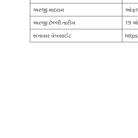
અરજી માધ્યમ
ઓફલ
અરજી છેલ્લી તારીખ
19 એ
સત્તાવાર વેબસાઈટ
https