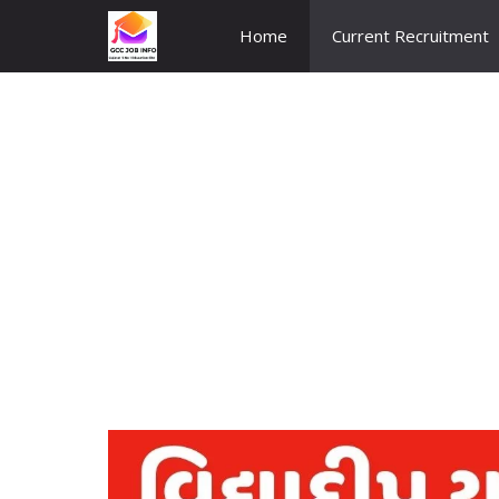
Skip
Home
Current Recruitment
to
content