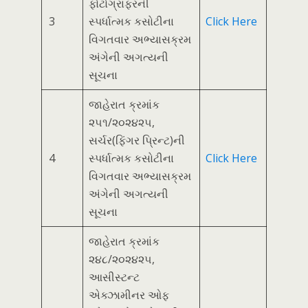
ફોટોગ્રાફરની
3
સ્પર્ધાત્મક કસોટીના
Click Here
વિગતવાર અભ્યાસક્રમ
અંગેની અગત્યની
સૂચના
જાહેરાત ક્રમાંક
૨૫૧/૨૦૨૪૨૫,
સર્ચર(ફિંગર પ્રિન્ટ)ની
4
સ્પર્ધાત્મક કસોટીના
Click Here
વિગતવાર અભ્યાસક્રમ
અંગેની અગત્યની
સૂચના
જાહેરાત ક્રમાંક
૨૪૮/૨૦૨૪૨૫,
આસીસ્ટન્ટ
એક્ઝામીનર ઓફ