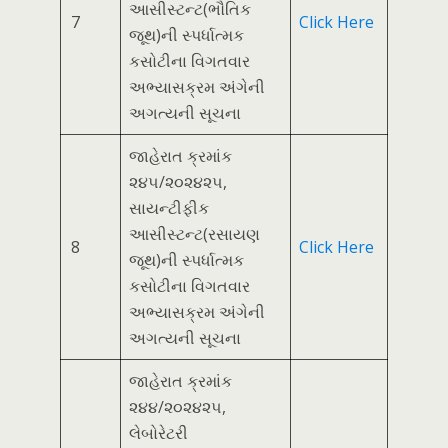
આસીસ્ટન્ટ(ભૌતિક
7
Click Here
જૂથ)ની સ્પર્ધાત્મક
કસોટીના વિગતવાર
અભ્યાસક્રમ અંગેની
અગત્યની સૂચના
જાહેરાત ક્રમાંક
૨૪૫/૨૦૨૪૨૫,
સાયન્ટીફીક
આસીસ્ટન્ટ(રસાયણ
8
Click Here
જૂથ)ની સ્પર્ધાત્મક
કસોટીના વિગતવાર
અભ્યાસક્રમ અંગેની
અગત્યની સૂચના
જાહેરાત ક્રમાંક
૨૪૪/૨૦૨૪૨૫,
લેબોરેટરી