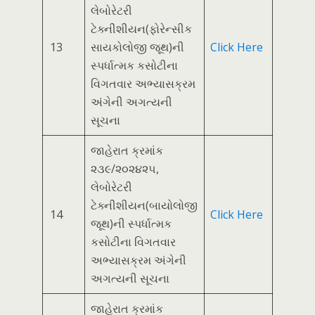
લેબોરેટરી
ટેક્નીશીયન(ફોરેન્સીક
13
સાયકોલોજી જૂથ)ની
Click Here
સ્પર્ધાત્મક કસોટીના
વિગતવાર અભ્યાસક્રમ
અંગેની અગત્યની
સૂચના
જાહેરાત ક્રમાંક
૨૩૯/૨૦૨૪૨૫,
લેબોરેટરી
ટેક્નીશીયન(બાયોલોજી
14
Click Here
જૂથ)ની સ્પર્ધાત્મક
કસોટીના વિગતવાર
અભ્યાસક્રમ અંગેની
અગત્યની સૂચના
જાહેરાત ક્રમાંક