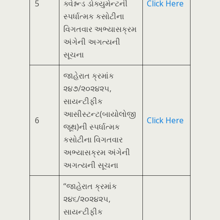
5
ક્વેશ્નન્ડ ડોક્યુમેન્ટની
Click Here
સ્પર્ધાત્મક કસોટીના
વિગતવાર અભ્યાસક્રમ
અંગેની અગત્યની
સૂચના
જાહેરાત ક્રમાંક
૨૪૭/૨૦૨૪૨૫,
સાયન્ટીફીક
આસીસ્ટન્ટ(બાયોલોજી
6
Click Here
જૂથ)ની સ્પર્ધાત્મક
કસોટીના વિગતવાર
અભ્યાસક્રમ અંગેની
અગત્યની સૂચના
“જાહેરાત ક્રમાંક
૨૪૬/૨૦૨૪૨૫,
સાયન્ટીફીક